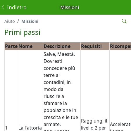
Indietro
Missioni
Aiuto
Missioni
Primi passi
Parte
Nome
Descrizione
Requisiti
Ricompe
Salve, Maestà.
Dovresti
concedere più
terre ai
contadini, in
modo da
riuscire a
sfamare la
popolazione in
crescita e le tue
Raggiungi il
armate.
Accelerat
1
La Fattoria
livello 2 per