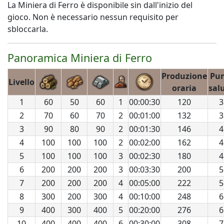
La Miniera di Ferro è disponibile sin dall'inizio del
gioco. Non è necessario nessun requisito per
sbloccarla.
Panoramica Miniera di Ferro
Produzione
Pun
Livello
oraria
sal
1
60
50
60
1
00:00:30
120
3
2
70
60
70
2
00:01:00
132
3
3
90
80
90
2
00:01:30
146
4
4
100
100
100
2
00:02:00
162
4
5
100
100
100
3
00:02:30
180
4
6
200
200
200
3
00:03:30
200
5
7
200
200
200
4
00:05:00
222
5
8
300
200
300
4
00:10:00
248
6
9
400
300
400
5
00:20:00
276
6
10
400
400
400
6
00:30:00
308
7