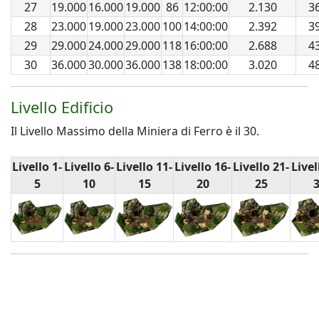
27
19.000
16.000
19.000
86
12:00:00
2.130
3
28
23.000
19.000
23.000
100
14:00:00
2.392
3
29
29.000
24.000
29.000
118
16:00:00
2.688
4
30
36.000
30.000
36.000
138
18:00:00
3.020
4
Livello Edificio
Il Livello Massimo della Miniera di Ferro è il 30.
Livello
1-
Livello
6-
Livello
11-
Livello
16-
Livello
21-
Live
5
10
15
20
25