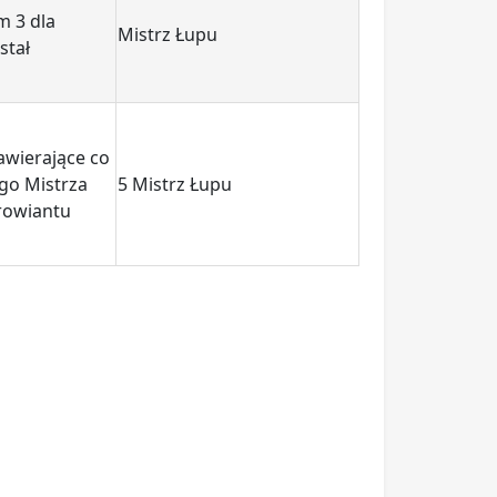
m 3 dla
Mistrz ‎‎‎‎Łupu
stał
zawierające co
go Mistrza
5 Mistrz ‎‎‎‎Łupu
rowiantu