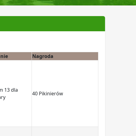
nie
Nagroda
m 13 dla
40 Pikinierów
ary