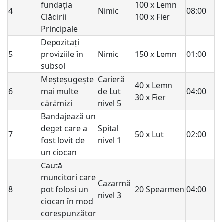
fundația
100 x Lemn
4
Nimic
08:00
Clădirii
100 x Fier
Principale
Depozitați
5
proviziile în
Nimic
150 x Lemn
01:00
subsol
Meșteșugește
Carieră
40 x Lemn
6
mai multe
de Lut
04:00
30 x Fier
cărămizi
nivel 5
Bandajează un
deget care a
Spital
7
50 x Lut
02:00
fost lovit de
nivel 1
un ciocan
Caută
muncitori care
Cazarmă
8
pot folosi un
20 Spearmen
04:00
nivel 3
ciocan în mod
corespunzător