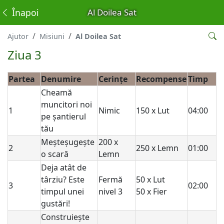
Înapoi
Al Doilea Sat
Ajutor
Misiuni
Al Doilea Sat
Ziua 3
Partea
Denumire
Cerințe
Recompense
Timp
Cheamă
muncitori noi
1
Nimic
150 x Lut
04:00
pe șantierul
tău
Meșteșugește
200 x
2
250 x Lemn
01:00
o scară
Lemn
Deja atât de
târziu? Este
Fermă
50 x Lut
3
02:00
timpul unei
nivel 3
50 x Fier
gustări!
Construiește