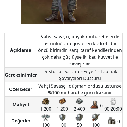
Vahşi Savaşçı, büyük muharebelerde
üstünlüğünü gösteren kudretli bir
Açıklama
öncü birimdir. Karşı taraf kendilerinden
çok daha güçlüyse iki katı kuvvet ile
savaşırlar.
Düsturlar Salonu seviye 1 - Tapınak
Gereksinimler
Şövalyeleri Düsturu
Vahşi Savaşçı, düşman ordusu üstünse
Özel beceri
%100 muharebe gücü kazanır
Maliyet
6
1.200
1.200
2.400
00:20:00
Değerler
0
100
100
50
100