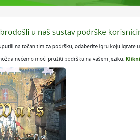
brodošli u naš sustav podrške korisnici
uputili na točan tim za podršku, odaberite igru koju igrate 
, možda nećemo moći pružiti podršku na vašem jeziku.
Klikni