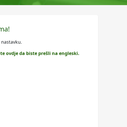
ma!
u nastavku.
te ovdje da biste prešli na engleski.