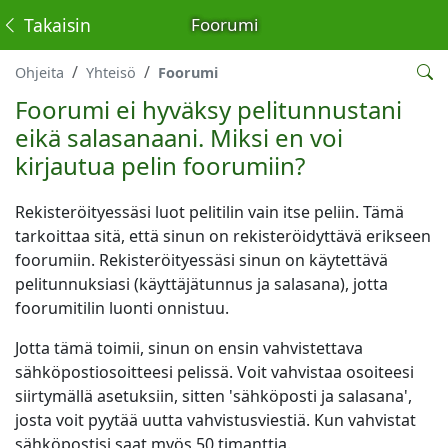
Takaisin
Foorumi
Ohjeita
Yhteisö
Foorumi
Foorumi ei hyväksy pelitunnustani
eikä salasanaani. Miksi en voi
kirjautua pelin foorumiin?
Rekisteröityessäsi luot pelitilin vain itse peliin. Tämä
tarkoittaa sitä, että sinun on rekisteröidyttävä erikseen
foorumiin. Rekisteröityessäsi sinun on käytettävä
pelitunnuksiasi (käyttäjätunnus ja salasana), jotta
foorumitilin luonti onnistuu.
Jotta tämä toimii, sinun on ensin vahvistettava
sähköpostiosoitteesi pelissä. Voit vahvistaa osoiteesi
siirtymällä asetuksiin, sitten 'sähköposti ja salasana',
josta voit pyytää uutta vahvistusviestiä. Kun vahvistat
sähköpostisi saat myös 50 timanttia.