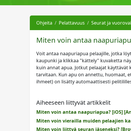
Ohjeita
Pelattavuus
Seurat ja vuorova
Miten voin antaa naapuriapu
Voit antaa naapuriapua pelaajille, jotka lö
kaupunki ja klikkaa "kättely" kuvaketta näy
kuin annat apua. Jotkut pelaajat käyttävät
tarvitaan. Kun apu on annettu, huomaat, et
ihmeet) on lisätty automaattisesti pelitililles
Aiheeseen liittyvät artikkelit
Miten voin antaa naapuriapua? [iOS] [A
Miten voin vierailla muiden pelaajien k
Miten voin liittyä seuran jäseneksi? [Br