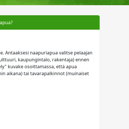
iapua?
lle. Antaaksesi naapuriapua valitse pelaajan
kulttuuri, kaupungintalo, rakentaja) ennen
ely" kuvake osoittamassa, että apua
in aikana) tai tavarapalkinnot (muinaiset