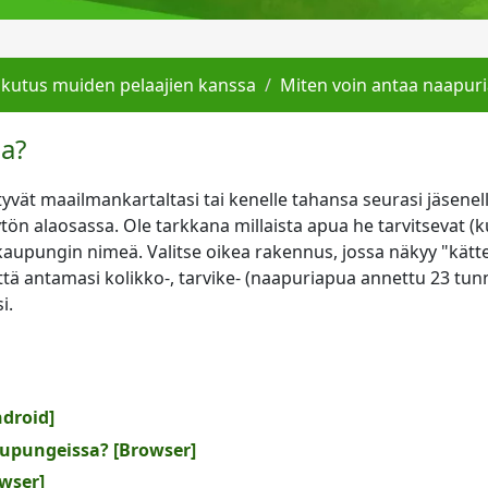
ikutus muiden pelaajien kanssa
Miten voin antaa naapur
a?
ytyvät maailmankartaltasi tai kenelle tahansa seurasi jäsene
tön alaosassa. Ole tarkkana millaista apua he tarvitsevat (
 kaupungin nimeä. Valitse oikea rakennus, jossa näkyy "kätt
tä antamasi kolikko-, tarvike- (naapuriapua annettu 23 tunn
i.
ndroid]
aupungeissa? [Browser]
owser]