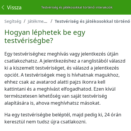
Vissza
Testvériség és játékosokkal történő interakciók
Segítség
Játékmenet
Testvériség és játékosokkal történő inte
Hogyan léphetek be egy
testvériségbe?
Egy testvériséghez meghívás vagy jelentkezés útján
csatlakozhatsz. A jelentkezéshez a ranglistából válaszd
ki a kiszemelt testvériséget, és válaszd a jelentkezés
opciót. A testvériségek meg is hívhatnak magukhoz,
ehhez csak az avatarod alatti pajzs ikonra kell
kattintani és a meghívást elfogadhatod. Ezen kívül
természetesen lehetőség van saját testvériség
alapítására is, ahova meghívhatsz másokat.
Ha egy testvériségbe beléptél, majd pedig ki, 24 órán
keresztül nem tudsz újra csatlakozni.