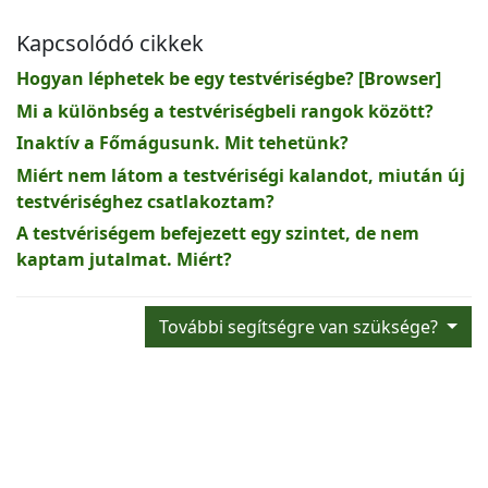
Kapcsolódó cikkek
Hogyan léphetek be egy testvériségbe? [Browser]
Mi a különbség a testvériségbeli rangok között?
Inaktív a Főmágusunk. Mit tehetünk?
Miért nem látom a testvériségi kalandot, miután új
testvériséghez csatlakoztam?
A testvériségem befejezett egy szintet, de nem
kaptam jutalmat. Miért?
További segítségre van szüksége?