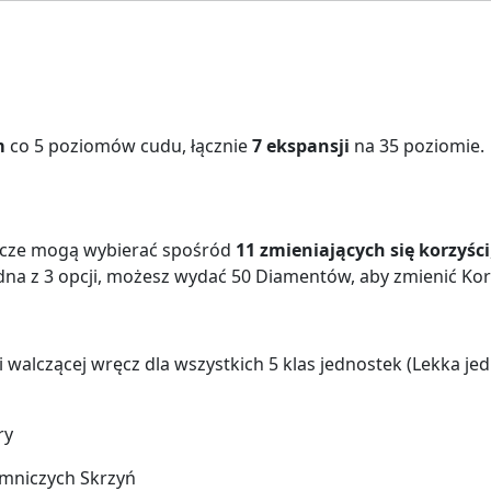
m
co 5 poziomów cudu, łącznie
7 ekspansji
na 35 poziomie.
racze mogą wybierać spośród
11 zmieniających się korzyści
adna z 3 opcji, możesz wydać 50 Diamentów, aby zmienić Kor
i walczącej wręcz dla wszystkich 5 klas jednostek (Lekka j
ry
emniczych Skrzyń