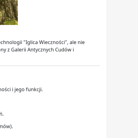
nologii "Iglica Wieczności", ale nie
ny z Galerii Antycznych Cudów i
ści i jego funkcji.
ń.
omów).