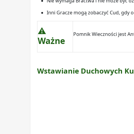
Nie wymaga Bractwa i nie może być oz
Inni Gracze mogą zobaczyć Cud, gdy o
⚠️
Pomnik Wieczności jest An
Ważne
Wstawianie Duchowych Kul