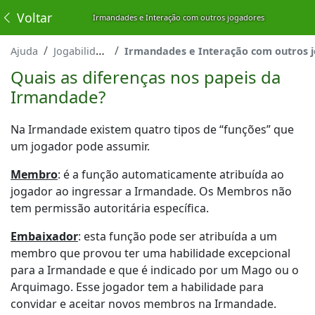
Voltar
Irmandades e Interação com outros jogadores
Ajuda
Jogabilidade
Irmandades e Interação com outros jogad
Quais as diferenças nos papeis da
Irmandade?
Na Irmandade existem quatro tipos de “funções” que
um jogador pode assumir.
Membro
: é a função automaticamente atribuída ao
jogador ao ingressar a Irmandade.
Os Membros não
tem permiss
ã
o autorit
á
ria espec
í
fica.
Embaixador
: esta função pode ser atribuída a um
membro que provou ter uma habilidade excepcional
para a Irmandade e que é indicado por um Mago ou o
Arquimago. Esse jogador tem a habilidade para
convidar e aceitar novos membros na Irmandade.