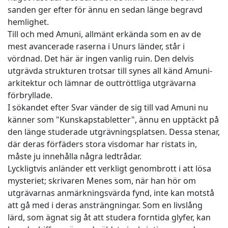
sanden ger efter för ännu en sedan länge begravd
hemlighet.
Till och med Amuni, allmänt erkända som en av de
mest avancerade raserna i Unurs länder, står i
vördnad. Det här är ingen vanlig ruin. Den delvis
utgrävda strukturen trotsar till synes all känd Amuni-
arkitektur och lämnar de outtröttliga utgrävarna
förbryllade.
I sökandet efter Svar vänder de sig till vad Amuni nu
känner som "Kunskapstabletter", ännu en upptäckt på
den länge studerade utgrävningsplatsen. Dessa stenar,
där deras förfäders stora visdomar har ristats in,
måste ju innehålla några ledtrådar.
Lyckligtvis anländer ett verkligt genombrott i att lösa
mysteriet; skrivaren Menes som, när han hör om
utgrävarnas anmärkningsvärda fynd, inte kan motstå
att gå med i deras ansträngningar. Som en livslång
lärd, som ägnat sig åt att studera forntida glyfer, kan