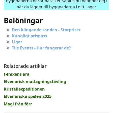
byggnaderna beror på vilket Kapitel du befinner dig i
när du lägger till byggnaderna i ditt Lager.
Belöningar
Den klingande sanden - Storpriser
Kungligt prispass
Ligor
Tile Events - Hur fungerar de?
Relaterade artiklar
Fenixens ära
Elvenarisk matlagningstävling
Kristallexpeditionen
Elvenariska spelen 2025
Magi från förr