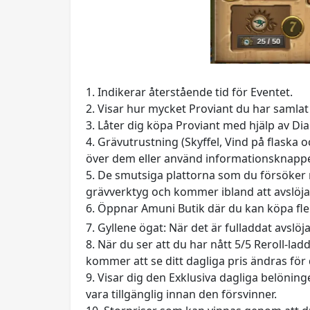
1. Indikerar återstående tid för Eventet.
2. Visar hur mycket Proviant du har samlat 
3. Låter dig köpa Proviant med hjälp av Di
4. Grävutrustning (Skyffel, Vind på flask
över dem eller använd informationsknappen
5. De smutsiga plattorna som du försöker r
grävverktyg och kommer ibland att avslöja
6. Öppnar Amuni Butik där du kan köpa fle
7. Gyllene ögat: När det är fulladdat avsl
8. När du ser att du har nått 5/5 Reroll-lad
kommer att se ditt dagliga pris ändras för
9. Visar dig den Exklusiva dagliga belöni
vara tillgänglig innan den försvinner.