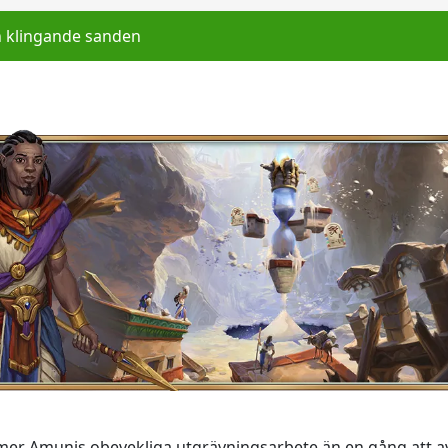
 klingande sanden
mer Amunis obevekliga utgrävningsarbete än en gång att avs