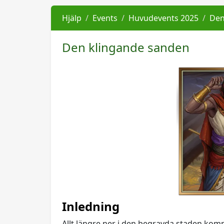
Hjälp
Events
Huvudevents 2025
Den
Den klingande sanden
Inledning
Allt längre ner i den begravda staden kom