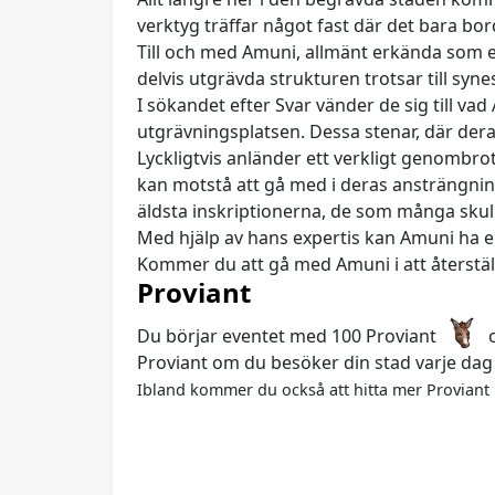
verktyg träffar något fast där det bara b
Till och med Amuni, allmänt erkända som en
delvis utgrävda strukturen trotsar till syn
I sökandet efter Svar vänder de sig till 
utgrävningsplatsen. Dessa stenar, där deras
Lyckligtvis anländer ett verkligt genombro
kan motstå att gå med i deras ansträngninga
äldsta inskriptionerna, de som många skull
Med hjälp av hans expertis kan Amuni ha en
Kommer du att gå med Amuni i att återstäl
Proviant
Du börjar eventet med 100 Proviant
o
Proviant om du besöker din stad varje dag
Ibland kommer du också att hitta mer Proviant 