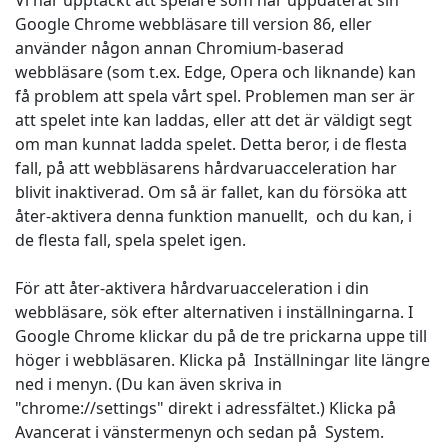
Vi har upptäckt att spelare som har uppdaterat sin
Google Chrome webbläsare till version 86, eller
använder någon annan Chromium-baserad
webbläsare (som t.ex. Edge, Opera och liknande) kan
få problem att spela vårt spel. Problemen man ser är
att spelet inte kan laddas, eller att det är väldigt segt
om man kunnat ladda spelet. Detta beror, i de flesta
fall, på att webbläsarens hårdvaruacceleration har
blivit inaktiverad. Om så är fallet, kan du försöka att
åter-aktivera denna funktion manuellt, och du kan, i
de flesta fall, spela spelet igen.
För att åter-aktivera hårdvaruacceleration i din
webbläsare, sök efter alternativen i inställningarna. I
Google Chrome klickar du på de tre prickarna uppe till
höger i webbläsaren. Klicka på Inställningar lite längre
ned i menyn. (Du kan även skriva in
"chrome://settings" direkt i adressfältet.) Klicka på
Avancerat i vänstermenyn och sedan på System.