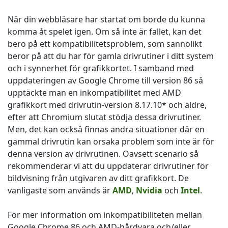
När din webbläsare har startat om borde du kunna
komma åt spelet igen. Om så inte är fallet, kan det
bero på ett kompatibilitetsproblem, som sannolikt
beror på att du har för gamla drivrutiner i ditt system
och i synnerhet för grafikkortet. I samband med
uppdateringen av Google Chrome till version 86 så
upptäckte man en inkompatibilitet med AMD
grafikkort med drivrutin-version 8.17.10* och äldre,
efter att Chromium slutat stödja dessa drivrutiner.
Men, det kan också finnas andra situationer där en
gammal drivrutin kan orsaka problem som inte är för
denna version av drivrutinen. Oavsett scenario så
rekommenderar vi att du uppdaterar drivrutiner för
bildvisning från utgivaren av ditt grafikkort. De
vanligaste som används är
AMD
,
Nvidia
och
Intel
.
För mer information om inkompatibiliteten mellan
Google Chrome 86 och AMD-hårdvara och/eller