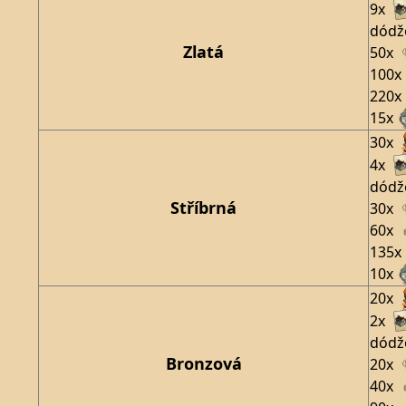
9x
dódž
Zlatá
50x
100x
220x
15x
30x
4x
dódž
Stříbrná
30x
60x
135x
10x
20x
2x
dódž
Bronzová
20x
40x