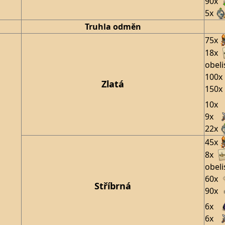
90x
5x
Truhla odměn
75x
18x
obeli
100x
Zlatá
150x
10x
9x
22x
45x
8x
obeli
60x
Stříbrná
90x
6x
6x