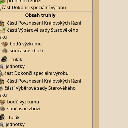
předchozí zboží
část Dokonči speciální výrobu
Obsah truhly
částí Povznesení Královských lázní
částí Výběrové sady Starověkého
sku
bodů výzkumu
současné zboží
tulák
jednotky
část Dokonči speciální výrobu
částí Povznesení Královských lázní
částí Výběrové sady Starověkého
sku
bodů výzkumu
současné zboží
tulák
jednotky