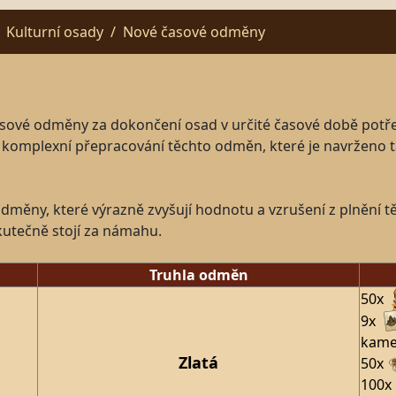
Kulturní osady
Nové časové odměny
asové odměny za dokončení osad v určité časové době potřebo
omplexní přepracování těchto odměn, které je navrženo tak,
měny, které výrazně zvyšují hodnotu a vzrušení z plnění t
skutečně stojí za námahu.
Truhla odměn
50x
9x
kam
Zlatá
50x
100x