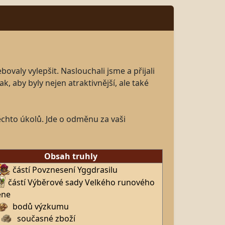
valy vylepšit. Naslouchali jsme a přijali
 aby byly nejen atraktivnější, ale také
ěchto úkolů. Jde o odměnu za vaši
Obsah truhly
částí Povznesení Yggdrasilu
částí Výběrové sady Velkého runového
ene
bodů výzkumu
současné zboží