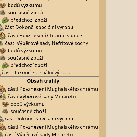
bodů výzkumu
současné zboží
předchozí zboží
část Dokonči speciální výrobu
částí Povznesení Chrámu slunce
části Výběrové sady Nefritové sochy
bodů výzkumu
současné zboží
předchozí zboží
část Dokonči speciální výrobu
Obsah truhly
částí Povznesení Mughalského chrámu
částí Výběrové sady Minaretu
bodů výzkumu
současné zboží
část Dokonči speciální výrobu
částí Povznesení Mughalského chrámu
částí Výběrové sady Minaretu