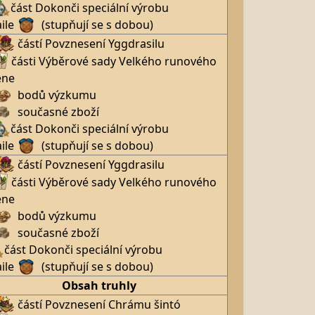
část Dokonči speciální výrobu
ile
(stupňují se s dobou)
částí Povznesení Yggdrasilu
části Výběrové sady Velkého runového
ene
bodů výzkumu
současné zboží
část Dokonči speciální výrobu
ile
(stupňují se s dobou)
částí Povznesení Yggdrasilu
části Výběrové sady Velkého runového
ene
bodů výzkumu
současné zboží
část Dokonči speciální výrobu
ile
(stupňují se s dobou)
Obsah truhly
částí Povznesení Chrámu šintó