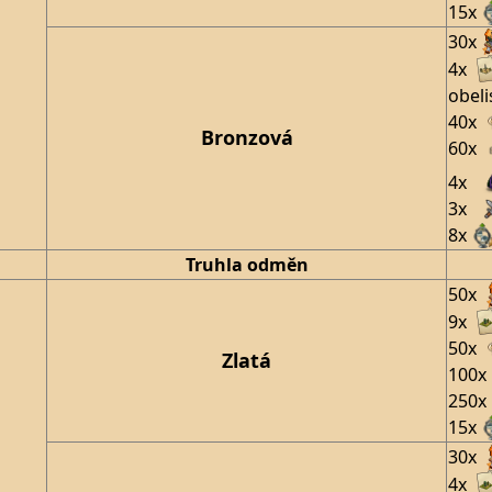
15x
30x
4x
obeli
40x
Bronzová
60x
4x
3x
8x
Truhla odměn
50x
9x
50x
Zlatá
100x
250x
15x
30x
4x