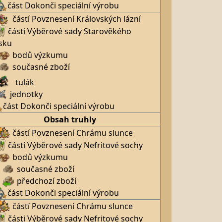
část Dokonči speciální výrobu
částí Povznesení Královských lázní
části Výběrové sady Starověkého
sku
bodů výzkumu
současné zboží
tulák
jednotky
část Dokonči speciální výrobu
Obsah truhly
částí Povznesení Chrámu slunce
částí Výběrové sady Nefritové sochy
bodů výzkumu
současné zboží
předchozí zboží
část Dokonči speciální výrobu
částí Povznesení Chrámu slunce
části Výběrové sady Nefritové sochy