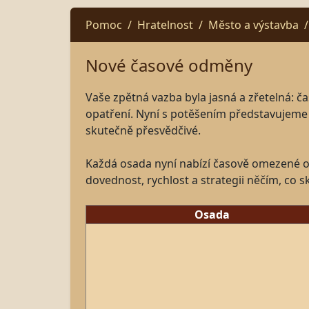
Pomoc
Hratelnost
Město a výstavba
Nové časové odměny
Vaše zpětná vazba byla jasná a zřetelná: č
opatření. Nyní s potěšením představujeme k
skutečně přesvědčivé.
Každá osada nyní nabízí časově omezené od
dovednost, rychlost a strategii něčím, co 
Osada