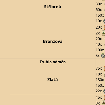
30x
Stříbrná
60x
150x
10x
20x
2x
20x
Bronzová
40x
100x
5x
Truhla odměn
75x
18x
Zlatá
150x
150x
22x
45x
8x