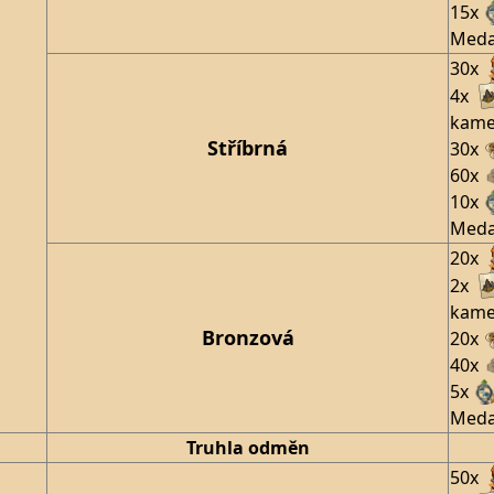
15x
Meda
30x
4x
kam
Stříbrná
30x
60x
10x
Meda
20x
2x
kam
Bronzová
20x
40x
5x
Meda
Truhla odměn
50x