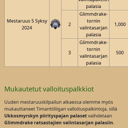
palasia
Glimmdrake-
Mestaruus 5 Syksy
tornin
2
1,000
2024
valintasarjan
palasia
Glimmdrake-
tornin
3
500
valintasarjan
palasia
Mukautetut valloituspalkkiot
Uuden mestaruuskilpailun alkaessa olemme myös
mukauttaneet Timanttiliigan valloituspalkintoja, sillä
Ukkosmyrskyn piirityspajan
palaset
vaihdetaan
Glimmdrake ratsastajien valintasarjan
palasiin
.