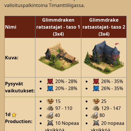
valloituspalkintoina Timanttiliigassa.
Glimmdraken
Glimmdrake
Nimi
ratsastajat
- taso 1
ratsastajat
- taso 2
(3x4)
(3x4)
Kuva:
20% - 28%
26% - 35%
Pysyvät
20% - 28%
26% - 35%
vaikutukset:
15
25
97 - 110
129 - 147
1d
40
80
Production:
10 Nopeaa
20 nopeaa
yksikköä
yksikköä