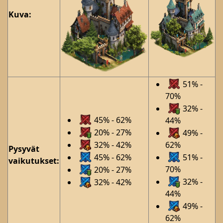
Kuva:
51% -
70%
32% -
45% - 62%
44%
20% - 27%
49% -
32% - 42%
62%
Pysyvät
45% - 62%
51% -
vaikutukset:
70%
20% - 27%
32% -
32% - 42%
44%
49% -
62%