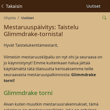
Takaisin
Uutiset
Ohjeita
Uutiset
Mestaruuspäivitys: Taistelu
Glimmdrake-tornista!
Hyvät Taistelukenttämestarit,
Viimeisin mestaruuskilpailu on nyt ohi ja seuraava on
jo käynnistynyt! Emme kuitenkaan halua jättää
käyttämättä tätä tilaisuutta kertoaksemme teille
seuraavasta mestaruuspalkinnosta:
Glimmdrake
torni
!
Glimmdrake torni
Aivan kuten muutkin mestaruusrakennukset, tämä