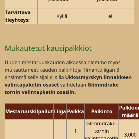
Tarvittava
Kyllä
ei
tieyhteys:
Mukautetut kausipalkkiot
Uuden mestaruuskauden alkaessa olemme myös
mukauttaneet kauden palkintoja Timanttiliigan 3
ensimmäiselle sijalle, sillä
Ukkosmyrskyn linnakkeen
valintapaketin osaset
vaihdetaan
Glimmdrake
tornin valintapketin osasiin.
Palkkio
Mestaruuskilpailut
Liiga
Paikka
Palkinto
määrä
Glimmdrake-
1
tornin
3,000
valintapaketin