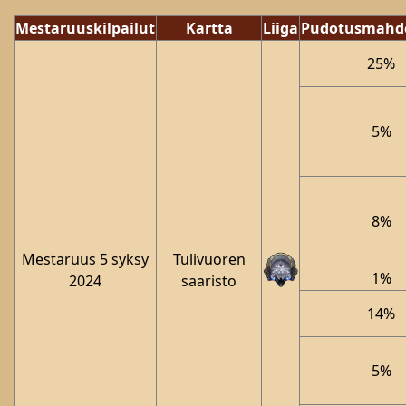
Mestaruuskilpailut
Kartta
Liiga
Pudotusmahdo
25%
5%
8%
Mestaruus 5 syksy
Tulivuoren
1%
2024
saaristo
14%
5%