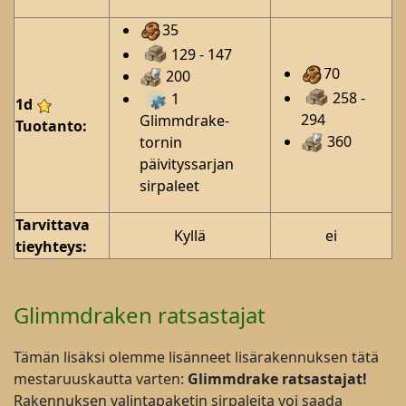
35
129 - 147
70
200
258 -
1
1d
294
Glimmdrake-
Tuotanto:
360
tornin
päivityssarjan
sirpaleet
Tarvittava
Kyllä
ei
tieyhteys:
Glimmdraken ratsastajat
Tämän lisäksi olemme lisänneet lisärakennuksen tätä
mestaruuskautta varten:
Glimmdrake ratsastajat!
Rakennuksen valintapaketin sirpaleita voi saada