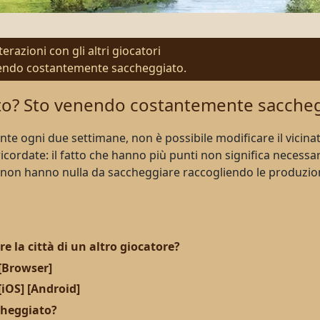
erazioni con gli altri giocatori
nendo costantemente saccheggiato.
ato? Sto venendo costantemente saccheg
nte
ogni due settimane
,
non è possibile modificare
il vicina
icordate
:
il
fatto che hanno
più punti
non significa necess
non hanno nulla da
saccheggiare raccogliendo le produzio
 la città di un altro giocatore?
 [Browser]
 [iOS] [Android]
cheggiato?