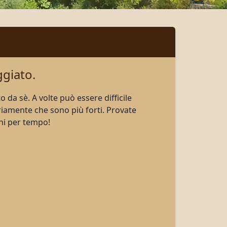
giato.
to da sè
.
A volte può essere
difficile
ariamente
che
sono più forti
.
Provate
ni per tempo
!