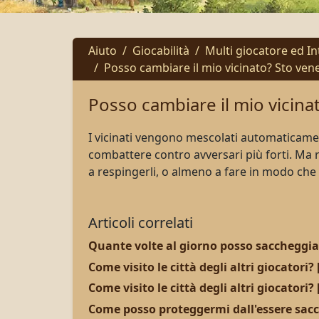
Aiuto
Giocabilità
Multi giocatore ed Int
Posso cambiare il mio vicinato? Sto ve
Posso cambiare il mio vicin
I vicinati vengono mescolati
automaticame
combattere
contro
avversari più forti
.
Ma r
a
respingerli
,
o almeno a
fare in modo che
Articoli correlati
Quante volte al giorno posso saccheggiare
Come visito le città degli altri giocatori?
Come visito le città degli altri giocatori?
Come posso proteggermi dall'essere sac