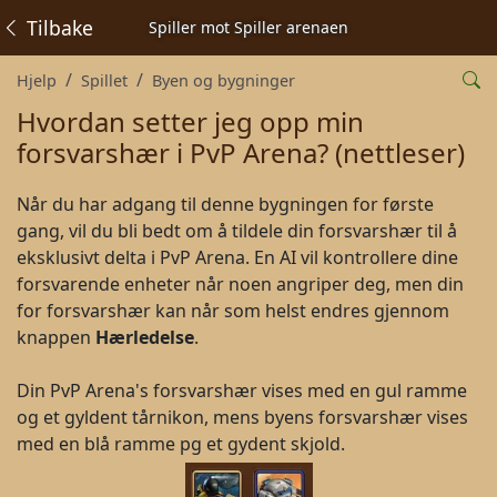
Tilbake
Spiller mot Spiller arenaen
Hjelp
Spillet
Byen og bygninger
Hvordan setter jeg opp min
forsvarshær i PvP Arena? (nettleser)
Når du har adgang til denne bygningen for første
gang, vil du bli bedt om å tildele din forsvarshær til å
eksklusivt delta i PvP Arena. En AI vil kontrollere dine
forsvarende enheter når noen angriper deg, men din
for forsvarshær kan når som helst endres gjennom
knappen
Hærledelse
.
Din PvP Arena's forsvarshær vises med en gul ramme
og et gyldent tårnikon, mens byens forsvarshær vises
med en blå ramme pg et gydent skjold.