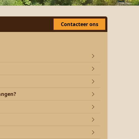
Contacteer ons
vangen?