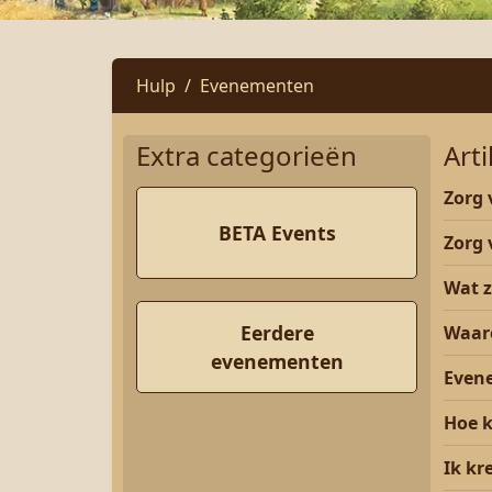
Hulp
Evenementen
Extra categorieën
Art
Zorg
BETA Events
Zorg 
Wat 
Eerdere
Waaro
evenementen
Even
Hoe k
Ik kr