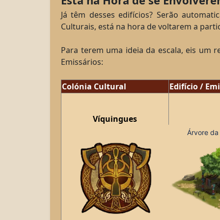
Está na Hora de se Envolver
Já têm desses edifícios? Serão automati
Culturais, está na hora de voltarem a part
Para terem uma ideia da escala, eis um re
Emissários:
Colónia Cultural
Edifício / Em
Víquingues
Árvore da 