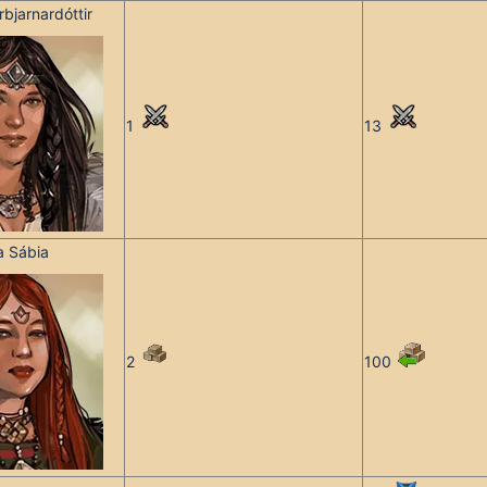
bjarnardóttir
1
13
a Sábia
2
100