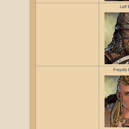
Leif 
Freydís E