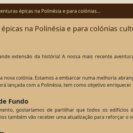
enturas épicas na Polinésia e para colónias…
picas na Polinésia e para colónias cul
nde extensão da história! A nossa mais recente aventu
 nova colónia. Estamos a embarcar numa melhoria abrange
será lançada com a Polinésia, tem como objetivo enriquecer 
de Fundo
to, gostaríamos de partilhar que todos os edifícios de
ios também vão receber uma atualização para reforçar o se