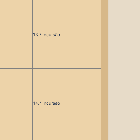
13
.ª Incursão
14
.ª Incursão