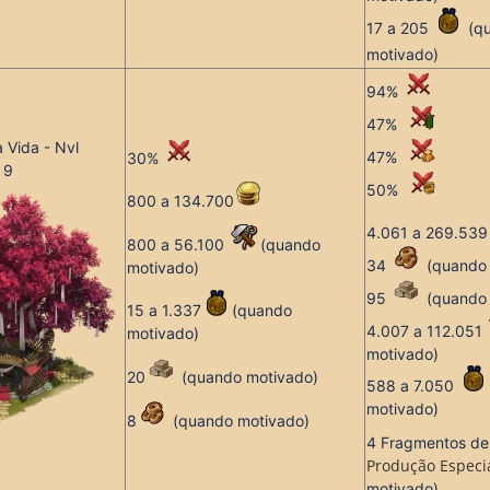
17 a 205
(
q
motivado
)
94%
47%
 Vida - Nvl
47%
30%
9
50%
800 a 134.700
4.061 a 269.53
800 a 56.100
(
quando
34
(
quando
motivado
)
95
(
quando
15 a 1.337
(
quando
4.007 a 112.051
motivado
)
motivado
)
20
(
quando motivado
)
588 a 7.050
motivado
)
8
(
quando motivado
)
4 Fragmentos d
Produção Especi
motivado
)