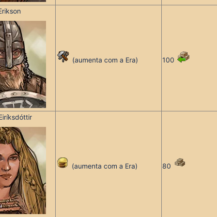
Erikson
(
aumenta com a Era
)
100
iríksdóttir
(
aumenta com a Era
)
80