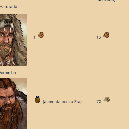
 Hardrada
1
16
 Vermelho
(aumenta com a Era)
70