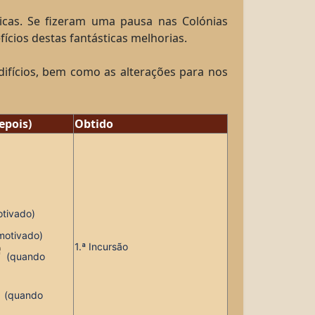
ticas. Se fizeram uma pausa nas Colónias
ícios destas fantásticas melhorias.
edifícios, bem como as alterações para nos
epois)
Obtido
tivado
)
motivado
)
1.ª Incursão
(
quando
(
quando