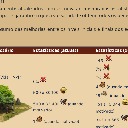
em
camente atualizados com as novas e melhoradas estatís
icipar e garantirem que a vossa cidade obtém todos os benef
sumo das melhorias entre os níveis iniciais e finais dos 
issário
Estatísticas (atuais)
Estatísticas (d
14%
7%
Vida - Nvl 1
7%
6%
4
(
quando mo
500 a 80.100
15
(
quando 
500 a 33.400
(quando
151 a 10.044
motivado)
motivado
)
342 a 9.565
1
(
quando motivado
)
motivado
)