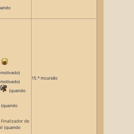
uando
9
 motivado
)
15.ª Incursão
 motivado
)
(
quando
(
quando
e
Finalizador de 
al
(
quando