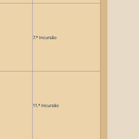
7
.ª Incursão
11
.ª Incursão