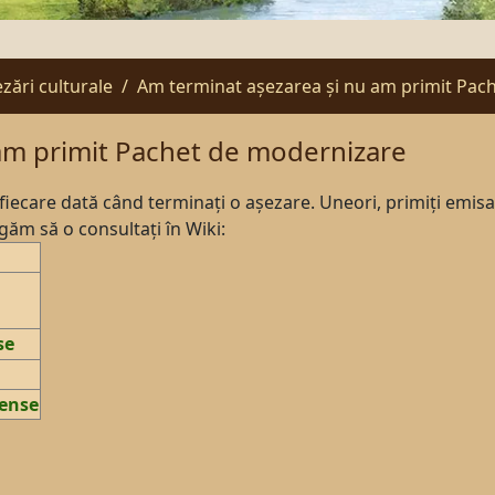
zări culturale
Am terminat așezarea și nu am primit Pac
am primit Pachet de modernizare
ecare dată când terminați o așezare. Uneori, primiți emisar
ăm să o consultați în Wiki:
se
pense