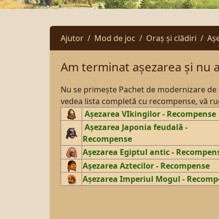
Ajutor
Mod de joc
Oraș și clădiri
Așe
Am terminat așezarea și nu 
Nu se primește Pachet de modernizare de fi
vedea lista completă cu recompense, vă rug
Așezarea VIkingilor - Recompense
Așezarea Japonia feudală -
Recompense
Așezarea Egiptul antic - Recompen
Așezarea Aztecilor - Recompense
Așezarea Imperiul Mogul - Recom