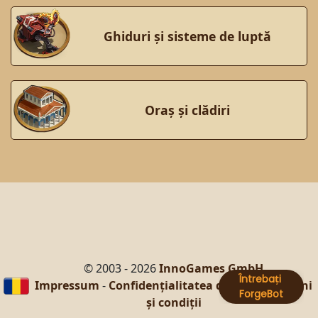
Ghiduri și sisteme de luptă
Oraș și clădiri
© 2003 - 2026
InnoGames GmbH
Impressum
-
Confidențialitatea datelor
-
Termeni
și condiții