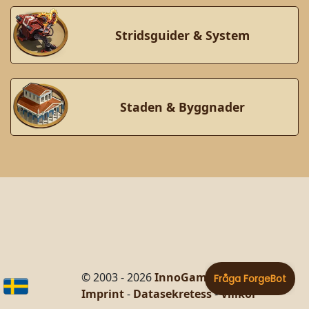
Stridsguider & System
Staden & Byggnader
© 2003 - 2026
InnoGames GmbH
Imprint
-
Datasekretess
-
Villkor