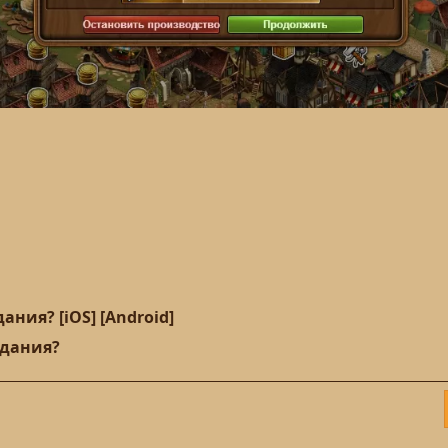
ния? [iOS] [Android]
здания?