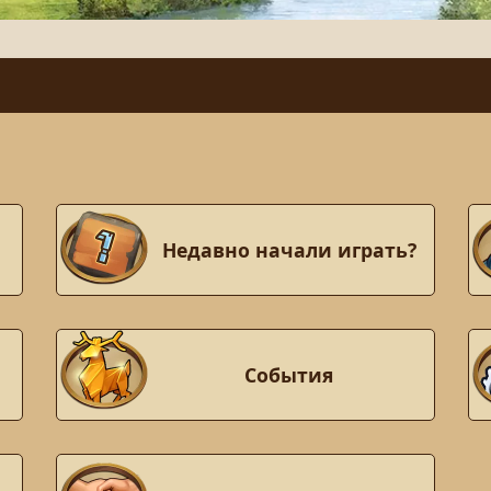
Недавно начали играть?
События