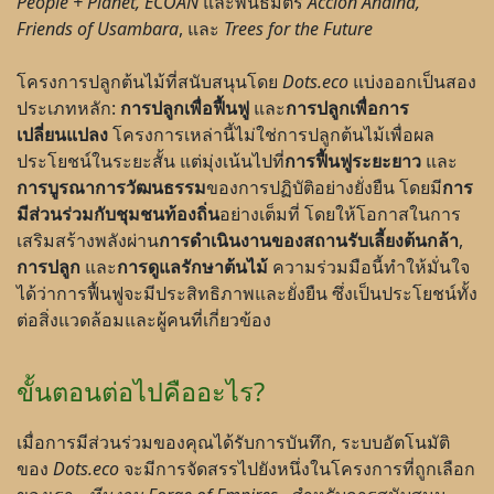
People + Planet, ECOAN
และพันธมิตร
Acción Andina,
Friends of Usambara
, และ
Trees for the Future
โครงการปลูกต้นไม้ที่สนับสนุนโดย
Dots.eco
แบ่งออกเป็นสอง
ประเภทหลัก:
การปลูกเพื่อฟื้นฟู
และ
การปลูกเพื่อการ
เปลี่ยนแปลง
โครงการเหล่านี้ไม่ใช่การปลูกต้นไม้เพื่อผล
ประโยชน์ในระยะสั้น แต่มุ่งเน้นไปที่
การฟื้นฟูระยะยาว
และ
การบูรณาการวัฒนธรรม
ของการปฏิบัติอย่างยั่งยืน โดยมี
การ
มีส่วนร่วมกับชุมชนท้องถิ่
น
อย่างเต็มที่ โดยให้โอกาสในการ
เสริมสร้างพลังผ่าน
การดำเนินงานของสถานรับเลี้ยงต้นกล้า
,
การปลูก
และ
การดูแลรักษาต้นไม้
ความร่วมมือนี้ทำให้มั่นใจ
ได้ว่าการฟื้นฟูจะมีประสิทธิภาพและยั่งยืน ซึ่งเป็นประโยชน์ทั้ง
ต่อสิ่งแวดล้อมและผู้คนที่เกี่ยวข้อง
ขั้นตอนต่อไปคืออะไร?
เมื่อการมีส่วนร่วมของคุณได้รับการบันทึก, ระบบอัตโนมัติ
ของ
Dots.eco
จะมีการจัดสรรไปยังหนึ่งในโครงการที่ถูกเลือก