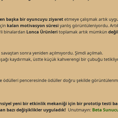
n başka bir oyuncuyu ziyaret
etmeye çalışmak artık uyg
için
kalan motivasyon süresi
yanlış görüntüleniyordu. Ar
rli binalardan
Lonca
Ürünleri
toplamak artık mümkün
deği
 savaştan sonra yeniden açılmıyordu. Şimdi açılmalı.
şağı kaydırmak, üstte küçük kahverengi bir çubuğu tetikliyor
e ödülleri penceresinde ödüller doğru şekilde görüntülenmi
yel yeni bir etkinlik mekaniği için bir prototip testi b
n bazı değişiklikler uyguladık!
Unutmayın:
Beta Sunuc