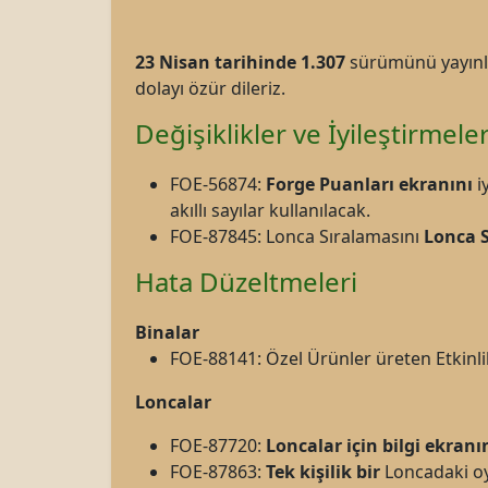
23 Nisan tarihinde 1.307
sürümünü yayınlay
dolayı özür dileriz.
Değişiklikler ve İyileştirmele
FOE-56874:
Forge Puanları ekranını
i
akıllı sayılar kullanılacak.
FOE-87845: Lonca Sıralamasını
Lonca
Hata Düzeltmeleri
Binalar
FOE-88141: Özel Ürünler üreten Etkinli
Loncalar
FOE-87720:
Loncalar için bilgi ekran
FOE-87863:
Tek kişilik bir
Loncadaki oy