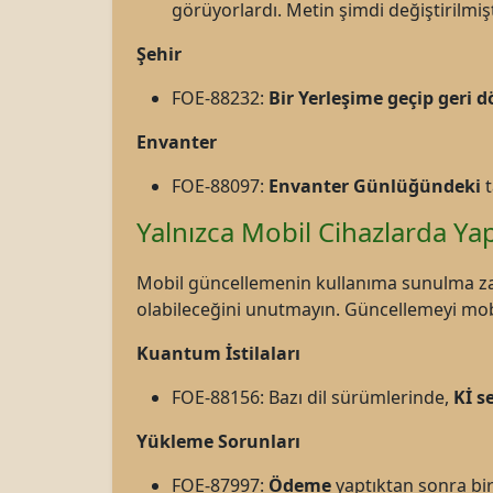
görüyorlardı. Metin şimdi değiştirilmişt
Şehir
FOE-88232:
Bir Yerleşime geçip geri
Envanter
FOE-88097:
Envanter Günlüğündeki
t
Yalnızca Mobil Cihazlarda Yap
Mobil güncellemenin kullanıma sunulma z
olabileceğini unutmayın. Güncellemeyi mob
Kuantum İstilaları
FOE-88156: Bazı dil sürümlerinde,
Kİ
se
Yükleme Sorunları
FOE-87997
:
Ödeme
yaptıktan sonra bi