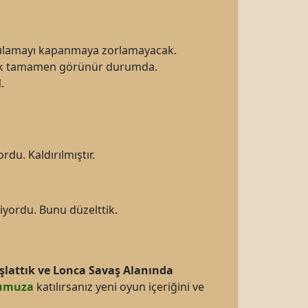
ulamayı kapanmaya zorlamayacak.
tık tamamen görünür durumda.
l
.
du. Kaldırılmıştır.
yordu. Bunu düzelttik.
aşlattık ve Lonca Savaş Alanında
umuza
katılırsanız yeni oyun içeriğini ve