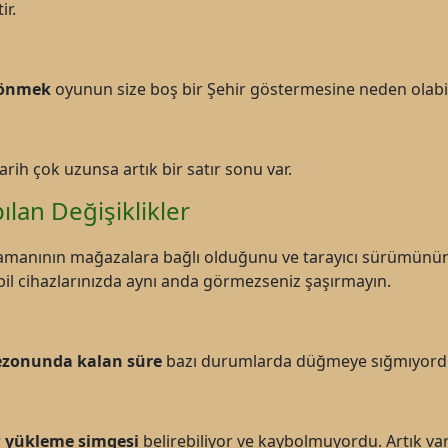
ir.
 dönmek
oyunun size boş bir Şehir göstermesine neden olabil
arih çok uzunsa artık bir satır sonu var.
ılan Değişiklikler
amanının mağazalara bağlı olduğunu ve tarayıcı sürümünü
il cihazlarınızda aynı anda görmezseniz şaşırmayın.
zonunda kalan süre
bazı durumlarda düğmeye sığmıyordu.
r
yükleme simgesi
belirebiliyor ve kaybolmuyordu. Artık var