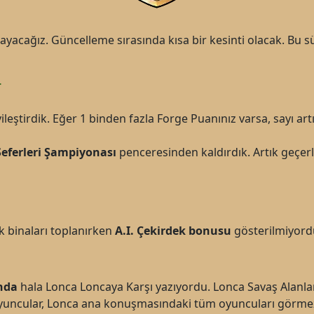
acağız. Güncelleme sırasında kısa bir kesinti olacak. Bu sü
r
yileştirdik. Eğer 1 binden fazla Forge Puanınız varsa, sayı art
Seferleri Şampiyonası
penceresinden kaldırdık. Artık geçerl
k binaları toplanırken
A.I. Çekirdek bonusu
gösterilmiyordu
ında
hala Lonca Loncaya Karşı yazıyordu. Lonca Savaş Alanları v
uncular, Lonca ana konuşmasındaki tüm oyuncuları görmezd