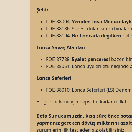
Şehir
FOE-88004:
Yeniden İnşa Modundayke
FOE-88186: Süresi dolan sınırlı binalar 
FOE-88194:
Bir Loncada değilken
beli
Lonca Savaş Alanları
FOE-87788:
Eyalet penceresi
bazen bir
FOE-88051: Lonca üyeleri etkinliğinde a
Lonca Seferleri
FOE-88010: Lonca Seferleri (LS) Denem
Bu güncelleme için hepsi bu kadar millet!
Beta Sunucumuzda, kısa süre önce potansi
yapmanız gereken dövüş miktarını azalta
sürümlerini ilk test eden siz olabilirsiniz!