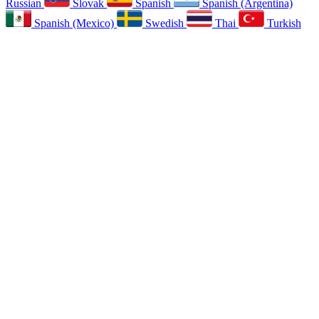
Russian
Slovak
Spanish
Spanish (Argentina)
Spanish (Mexico)
Swedish
Thai
Turkish