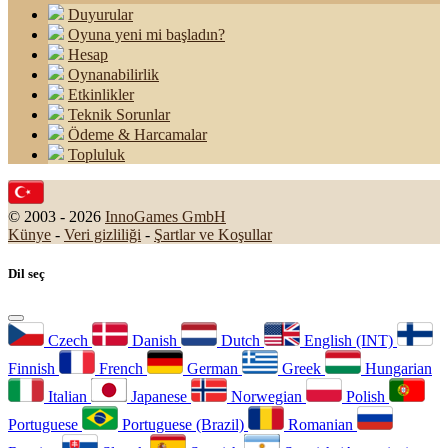
Duyurular
Oyuna yeni mi başladın?
Hesap
Oynanabilirlik
Etkinlikler
Teknik Sorunlar
Ödeme & Harcamalar
Topluluk
© 2003 - 2026
InnoGames GmbH
Künye
-
Veri gizliliği
-
Şartlar ve Koşullar
Dil seç
Czech
Danish
Dutch
English (INT)
Finnish
French
German
Greek
Hungarian
Italian
Japanese
Norwegian
Polish
Portuguese
Portuguese (Brazil)
Romanian