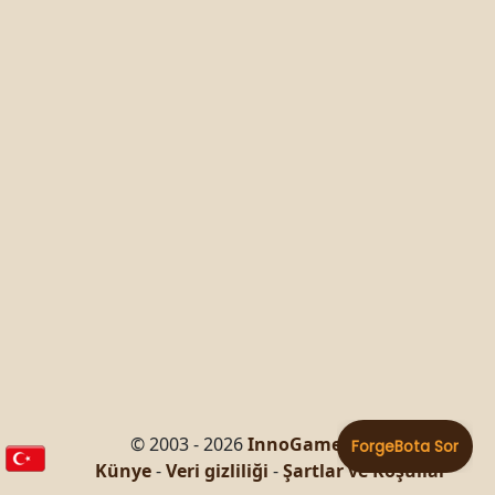
© 2003 - 2026
InnoGames GmbH
Künye
-
Veri gizliliği
-
Şartlar ve Koşullar