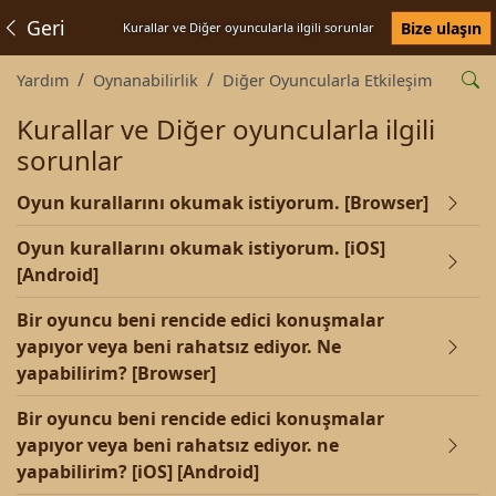
Geri
Bize ulaşın
Kurallar ve Diğer oyuncularla ilgili sorunlar
Yardım
Oynanabilirlik
Diğer Oyuncularla Etkileşim
Kurallar ve Diğer oyuncularla ilgili
sorunlar
Oyun kurallarını okumak istiyorum. [Browser]
Oyun kurallarını okumak istiyorum. [iOS]
[Android]
Bir oyuncu beni rencide edici konuşmalar
yapıyor veya beni rahatsız ediyor. Ne
yapabilirim? [Browser]
Bir oyuncu beni rencide edici konuşmalar
yapıyor veya beni rahatsız ediyor. ne
yapabilirim? [iOS] [Android]