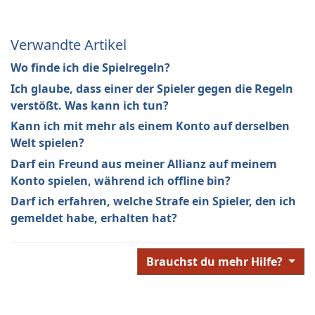
Verwandte Artikel
Wo finde ich die Spielregeln?
Ich glaube, dass einer der Spieler gegen die Regeln
verstößt. Was kann ich tun?
Kann ich mit mehr als einem Konto auf derselben
Welt spielen?
Darf ein Freund aus meiner Allianz auf meinem
Konto spielen, während ich offline bin?
Darf ich erfahren, welche Strafe ein Spieler, den ich
gemeldet habe, erhalten hat?
Brauchst du mehr Hilfe?