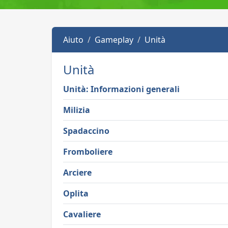
Aiuto
Gameplay
Unità
Unità
Unità: Informazioni generali
Milizia
Spadaccino
Fromboliere
Arciere
Oplita
Cavaliere