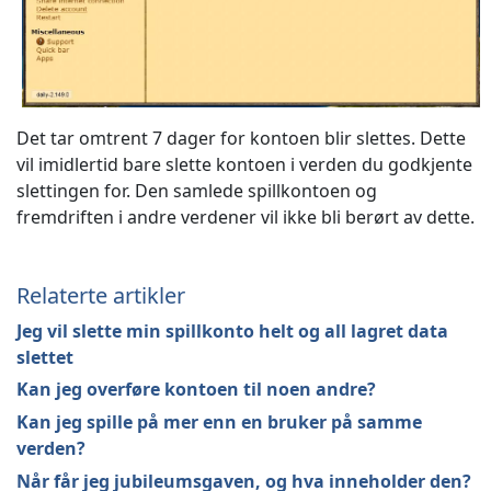
Det tar omtrent 7 dager for kontoen blir slettes. Dette
vil imidlertid bare slette kontoen i verden du godkjente
slettingen for. Den samlede spillkontoen og
fremdriften i andre verdener vil ikke bli berørt av dette.
Relaterte artikler
Jeg vil slette min spillkonto helt og all lagret data
slettet
Kan jeg overføre kontoen til noen andre?
Kan jeg spille på mer enn en bruker på samme
verden?
Når får jeg jubileumsgaven, og hva inneholder den?