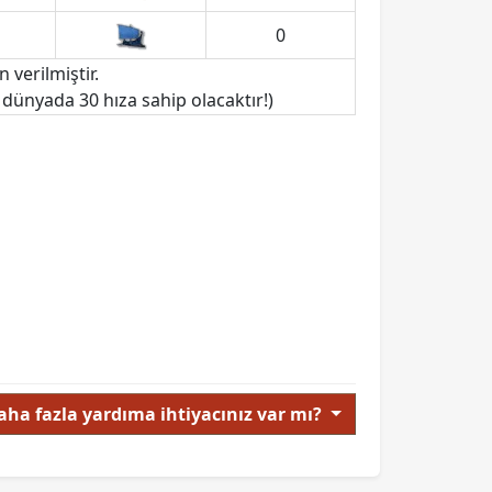
0
 verilmiştir.
bir dünyada 30 hıza sahip olacaktır!)
aha fazla yardıma ihtiyacınız var mı?