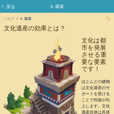
戻る
4. 建築
ヘルプ
4. 建築
文化遺産の効果とは？
文化は都
市を発展
させる重
要な要素
です！
ほとんどの建物
は文化遺産のサ
ポートを受ける
ことで性能が向
上します。文化
遺産自体は具体