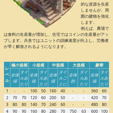
的な資源を生産
しませんが、周
囲の建物を強化
します。
例えば、農場で
は食料の生産量が増加し、住宅ではコインの生産量がアッ
プします。兵舎ではユニットの訓練速度が向上し、労働者
が早く解放されるようになります。
極小規模
小規模
中規模
大規模
豪華
レ
タイ
タイ
タイ
タイ
タイ
ベ
全体
全体
全体
全体
全体
ルあ
ルあ
ルご
ルあ
ルあ
ル
値
値
値
的
値
たり
たり
とに
たり
たり
1
-
-
100
50
160
40
-
-
360
60
2
70
70
120
60
200
50
-
-
420
70
3
80
80
140
70
240
60
-
-
480
80
4
90
90
160
80
280
70
750
63
600
100