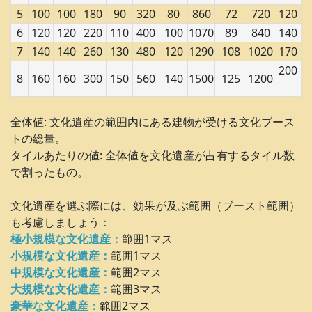
5
100
100
180
90
320
80
860
72
720
120
6
120
120
220
110
400
100
1070
89
840
140
7
140
140
260
130
480
120
1290
108
1020
170
200
8
160
160
300
150
560
140
1500
125
1200
全体値: 文化遺産の範囲内にある建物が受ける文化ブース
トの総量。
タイルあたりの値: 全体値を文化遺産が占有するタイル数
で割ったもの。
文化遺産を選ぶ際には、効果が及ぶ範囲（ブースト範囲）
も考慮しましょう：
極小規模な文化遺産：
範囲1マス
小規模な文化遺産：
範囲1マス
中規模な文化遺産：
範囲2マス
大規模な文化遺産：
範囲3マス
豪華な文化遺産：
範囲2マス