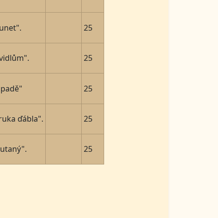
unet".
25
vidlům".
25
ápadě"
25
ruka ďábla".
25
utaný".
25