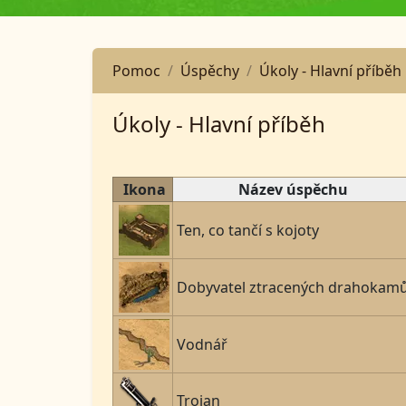
Pomoc
Úspěchy
Úkoly - Hlavní příběh
Úkoly - Hlavní příběh
Ikona
Název úspěchu
Ten, co tančí s kojoty
Dobyvatel ztracených drahokam
Vodnář
Trojan