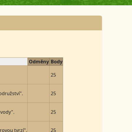
Odměny
Body
25
odružství".
25
 vody".
25
ovou tvrzí".
25