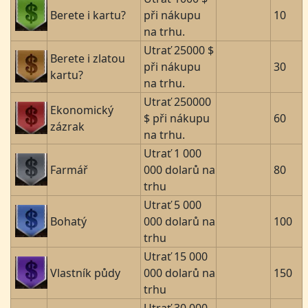
Berete i kartu?
při nákupu
10
na trhu.
Utrať 25000 $
Berete i zlatou
při nákupu
30
kartu?
na trhu.
Utrať 250000
Ekonomický
$ při nákupu
60
zázrak
na trhu.
Utrať 1 000
Farmář
000 dolarů na
80
trhu
Utrať 5 000
Bohatý
000 dolarů na
100
trhu
Utrať 15 000
Vlastník půdy
000 dolarů na
150
trhu