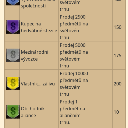
světovém
společnosti
trhu
Prodej 2500
Kupec na
předmětů na
150
hedvábné stezce
světovém
trhu
Prodej 5000
Mezinárodní
předmětů na
175
vývozce
světovém
trhu
Prodej 10000
předmětů na
Vlastník... zálivu
200
světovém
trhu
Prodej 1
Obchodník
předmět na
10
aliance
aliančním
trhu.