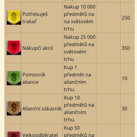
Nakup 10 000
Potřebuješ
předmětů na
250
trakař
na světovém
trhu
Nakup 25 000
předmětů na
Nákupčí akcií
350
světovém
trhu
Kup 1
Pomocník
předmět na
10
aliance
aliančním
trhu.
Kup 10
předmětů na
Alianční zákazník
30
aliančním
trhu.
Kup 50
Velkoodběratel
předmětů na