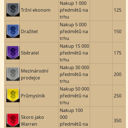
Nakup 1 000
Tržní ekonom
předmětů na
125
trhu
Nakup 5 000
Dražitel
předmětů na
150
trhu
Nakup 15 000
Sběratel
předmětů na
175
trhu
Nakup 30 000
Mezinárodní
předmětů na
200
prodejce
trhu
Nakup 50 000
Průmyslník
předmětů na
250
trhu
Nakup 100
Skoro jako
000
350
Warren
předmětů na