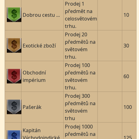
Prodej 1
předmět na
Dobrou cestu ...
10
celosvětovém
trhu.
Prodej 20
předmětů na
Exotické zboží
30
světovém
trhu.
Prodej 100
Obchodní
předmětů na
60
impérium
světovém
trhu.
Prodej 300
předmětů na
Pašerák
100
světovém
trhu
Prodej 1000
Kapitán
předmětů na
Východoindické
125