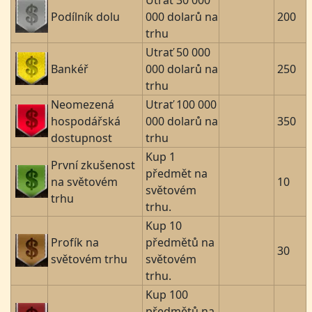
Utrať 30 000
Podílník dolu
000 dolarů na
200
trhu
Utrať 50 000
Bankéř
000 dolarů na
250
trhu
Neomezená
Utrať 100 000
hospodářská
000 dolarů na
350
dostupnost
trhu
Kup 1
První zkušenost
předmět na
na světovém
10
světovém
trhu
trhu.
Kup 10
Profík na
předmětů na
30
světovém trhu
světovém
trhu.
Kup 100
předmětů na