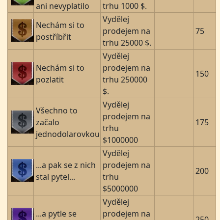
ani nevyplatilo
trhu 1000 $.
Vydělej
Nechám si to
prodejem na
75
postříbřit
trhu 25000 $.
Vydělej
Nechám si to
prodejem na
150
pozlatit
trhu 250000
$.
Vydělej
Všechno to
prodejem na
začalo
175
trhu
jednodolarovkou
$1000000
Vydělej
...a pak se z nich
prodejem na
200
stal pytel...
trhu
$5000000
Vydělej
...a pytle se
prodejem na
250