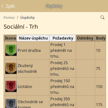
Zpět
Úspěchy
Pomoc
Úspěchy
Sociální - Trh
Ikona
Název úspěchu
Požadavky
Odměny
Body
Prodej 1
První dražba
předmět na
10
trhu.
Prodej 25
Zkušený
předmětů na
75
obchodník
trhu.
Prodej 150
Licitátor
předmětů na
150
trhu.
Prodej 350
Obchodník se
předmětů na
175
šrotem