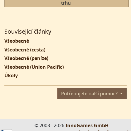
trhu
Související články
Všeobecné
Všeobecné (cesta)
Všeobecné (peníze)
Všeobecné (Union Pacific)
Úkoly
Potřebujete další pomoc?
© 2003 - 2026
InnoGames GmbH