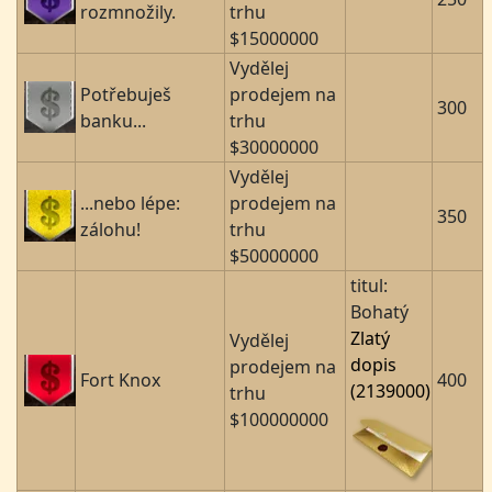
rozmnožily.
trhu
$15000000
Vydělej
Potřebuješ
prodejem na
300
banku...
trhu
$30000000
Vydělej
...nebo lépe:
prodejem na
350
zálohu!
trhu
$50000000
titul:
Bohatý
Zlatý
Vydělej
dopis
prodejem na
Fort Knox
400
(2139000)
trhu
$100000000