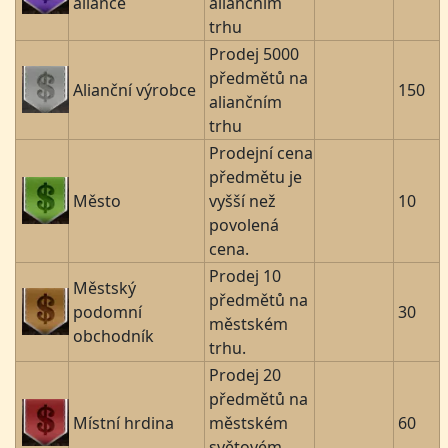
aliance
aliančním
trhu
Prodej 5000
předmětů na
Alianční výrobce
150
aliančním
trhu
Prodejní cena
předmětu je
Město
vyšší než
10
povolená
cena.
Prodej 10
Městský
předmětů na
podomní
30
městském
obchodník
trhu.
Prodej 20
předmětů na
Místní hrdina
městském
60
světovém