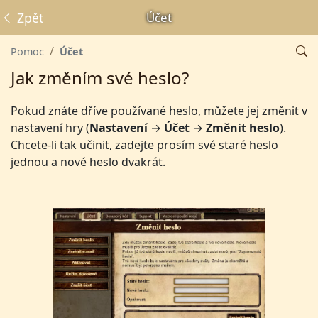
Zpět
Účet
Pomoc
Účet
Jak změním své heslo?
Pokud znáte dříve používané heslo, můžete jej změnit v
nastavení hry (
Nastavení
→
Účet
→
Změnit heslo
).
Chcete-li tak učinit, zadejte prosím své staré heslo
jednou a nové heslo dvakrát.