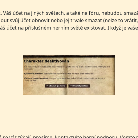
. Váš účet na jiných světech, a také na fóru, nebudou smaz
out svůj účet obnovit nebo jej trvale smazat (nelze to vráti
š účet na příslušném herním světě existovat. I když je vaše
á se vás týkají, prosíme, kontaktujte herní podporu. Vemte