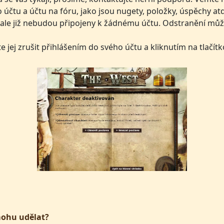
o účtu a účtu na fóru, jako jsou nugety, položky, úspěchy a
le již nebudou připojeny k žádnému účtu. Odstranění může 
 jej zrušit přihlášením do svého účtu a kliknutím na tlačít
 mohu udělat?