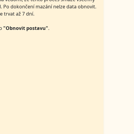
td. Po dokončení mazání nelze data obnovit.
trvat až 7 dní.
ko
"
Obnovit postavu"
.