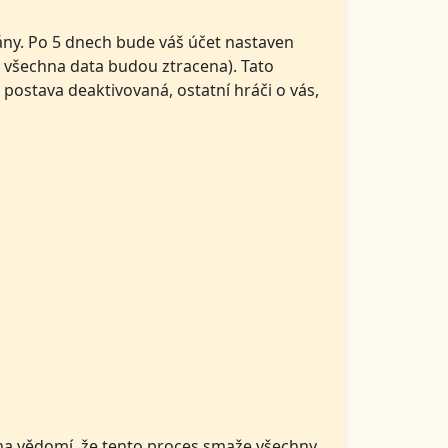
ány. Po 5 dnech bude váš účet nastaven
t, všechna data budou ztracena). Tato
 postava deaktivovaná, ostatní hráči o vás,
 na vědomí, že tento proces smaže všechny