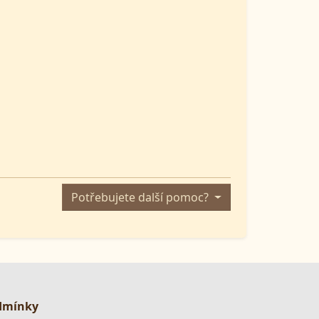
Potřebujete další pomoc?
dmínky