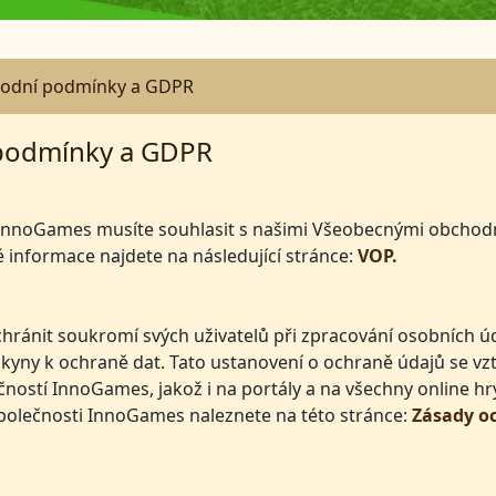
hodní podmínky a GDPR
podmínky a GDPR
ti InnoGames musíte souhlasit s našimi Všeobecnými obchod
 informace najdete na následující stránce:
VOP.
ránit soukromí svých uživatelů při zpracování osobních ú
yny k ochraně dat. Tato ustanovení o ochraně údajů se vzt
ostí InnoGames, jakož i na portály a na všechny online hr
polečnosti InnoGames naleznete na této stránce:
Zásady o