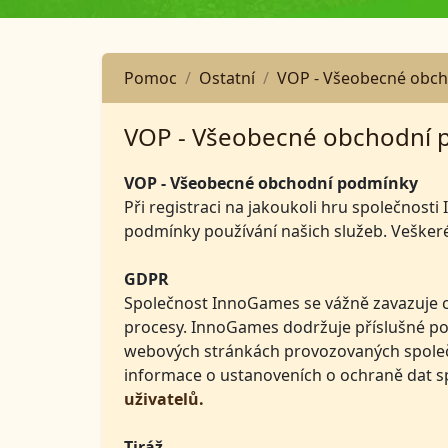
Pomoc
Ostatní
VOP - Všeobecné obc
VOP - Všeobecné obchodní 
VOP - Všeobecné obchodní podmínky
Při registraci na jakoukoli hru společnos
podmínky používání našich služeb. Veškeré
GDPR
Společnost InnoGames se vážně zavazuje ch
procesy. InnoGames dodržuje příslušné pok
webových stránkách provozovaných společn
informace o ustanoveních o ochraně dat s
uživatelů.
Tiráž