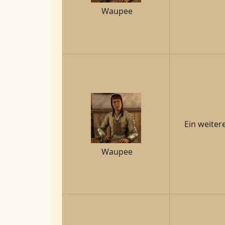
Waupee
Ein weiter
Waupee