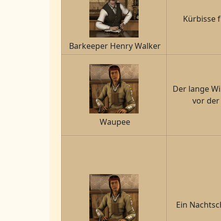
Kürbisse 
Barkeeper Henry Walker
Der lange Wi
vor der
Waupee
Ein Nachts