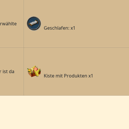
rwählte
Geschlafen: x1
 ist da
Kiste mit Produkten x1