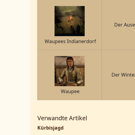
Der Ause
Waupees Indianerdorf
Der Winter
Waupee
Verwandte Artikel
Kürbisjagd