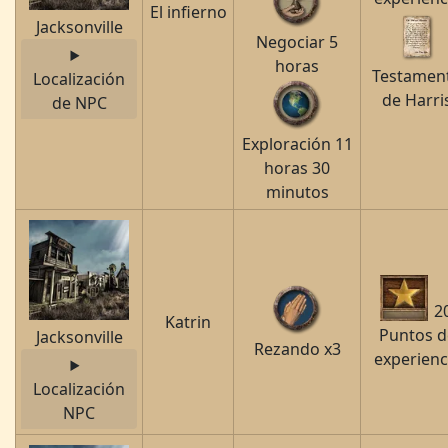
El infierno
Jacksonville
Negociar 5
horas
Testamen
Localización
de Harri
de NPC
Exploración 11
horas 30
minutos
2
Katrin
Puntos d
Jacksonville
Rezando x3
experienc
Localización
NPC