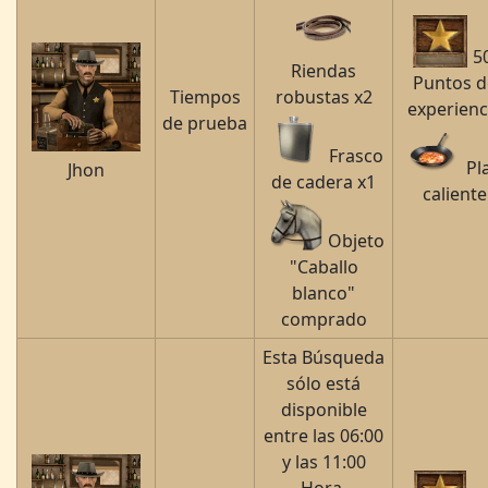
5
Riendas
Puntos d
Tiempos
robustas x2
experienc
de prueba
Frasco
Pl
Jhon
de cadera x1
caliente
Objeto
"Caballo
blanco"
comprado
Esta Búsqueda
sólo está
disponible
entre las 06:00
y las 11:00