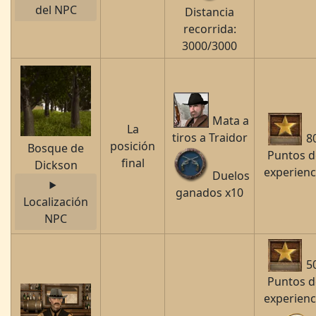
del NPC
Distancia
recorrida:
3000/3000
Mata a
La
tiros a Traidor
8
posición
Bosque de
Puntos d
final
Dickson
experienc
Duelos
ganados x10
Localización
NPC
5
Puntos d
experienc