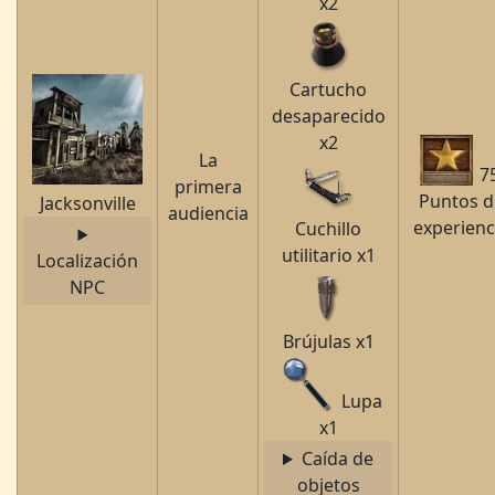
x2
Cartucho
desaparecido
x2
La
7
primera
Puntos d
Jacksonville
audiencia
experienc
Cuchillo
utilitario x1
Localización
NPC
Brújulas x1
Lupa
x1
Caída de
objetos