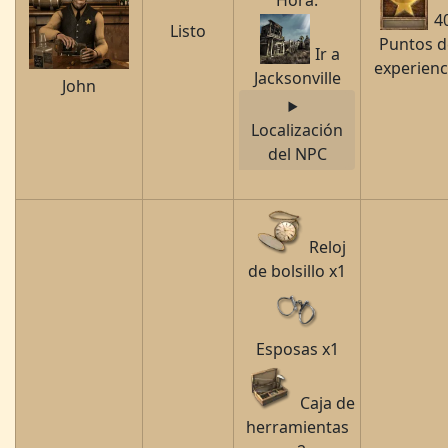
Hora.
4
Listo
Puntos d
Ir a
experienc
Jacksonville
John
Localización
del NPC
Reloj
de bolsillo x1
Esposas x1
Caja de
herramientas