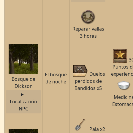
Reparar vallas
3 horas
3
Puntos d
Duelos
experienc
El bosque
Bosque de
perdidos de
de noche
Dickson
Bandidos x5
Medicin
Localización
Estomaca
NPC
Pala x2