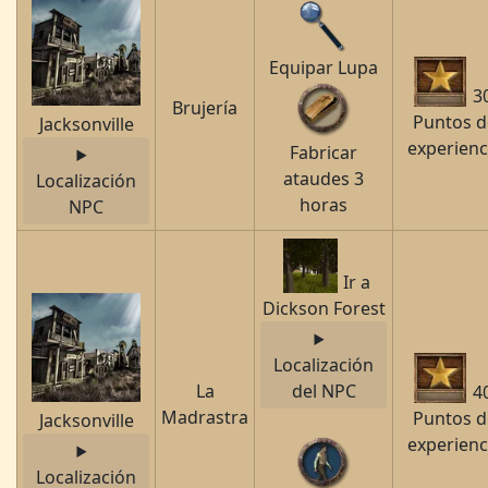
Equipar Lupa
3
Brujería
Puntos d
Jacksonville
experienc
Fabricar
ataudes 3
Localización
horas
NPC
Ir a
Dickson Forest
Localización
La
del NPC
4
Madrastra
Puntos d
Jacksonville
experienc
Localización