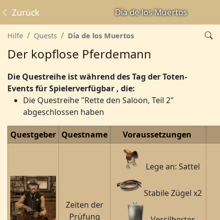
Zurück
Día de los Muertos
Hilfe
Quests
Día de los Muertos
Der kopflose Pferdemann
Die Questreihe ist während des Tag der Toten-
Events
für Spieler
verfügbar
, die:
Die Questreihe "Rette den Saloon, Teil 2"
abgeschlossen haben
Questgeber
Questname
Voraussetzungen
Lege an: Sattel
Stabile Zügel x2
Zeiten der
Prüfung
Versilberter