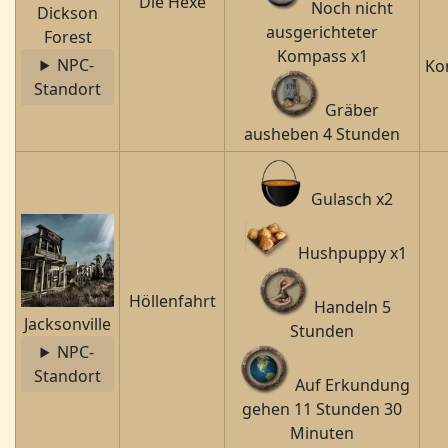
Die Hexe
Noch nicht
Dickson
ausgerichteter
Forest
Kompass x1
NPC-
Ko
Standort
Gräber
ausheben 4 Stunden
Gulasch x2
Hushpuppy x1
Höllenfahrt
Handeln 5
Jacksonville
Stunden
NPC-
Standort
Auf Erkundung
gehen 11 Stunden 30
Minuten