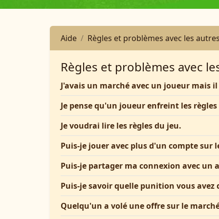
Aide
Règles et problèmes avec les autre
Règles et problèmes avec le
J'avais un marché avec un joueur mais il
Je pense qu'un joueur enfreint les règles 
Je voudrai lire les règles du jeu.
Puis-je jouer avec plus d'un compte sur
Puis-je partager ma connexion avec un a
Puis-je savoir quelle punition vous avez 
Quelqu'un a volé une offre sur le marché