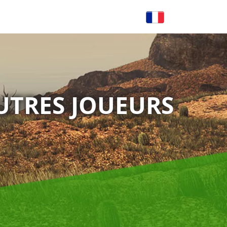
AUTRES JOUEURS