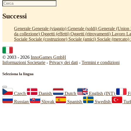
Successi
Generale
Generale (viaggio)
Generale (soldi)
Generale (Union P
da collezione)
Oggetti (effetti)
Oggetti (ritrovamenti)
Lavoro
La
Sociale
Sociale (costruzione)
Sociale (amici)
Sociale (mercato)
© 2003 - 2026
InnoGames GmbH
Informazioni Societarie
-
Privacy dei dati
-
Termini e condizioni
Seleziona la lingua
Czech
Danish
Dutch
English (INT)
F
Russian
Slovak
Spanish
Swedish
Turk