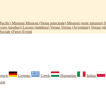
acific)
Missioni
Missioni (Storia principale)
Missioni (serie missioni)
M
voro (produci)
Lavoro (migliora)
Versus
Versus (Avventure)
Versus (du
Sociale (Fiera)
Eventi
rench
German
Greek
Hungarian
Italian
ish