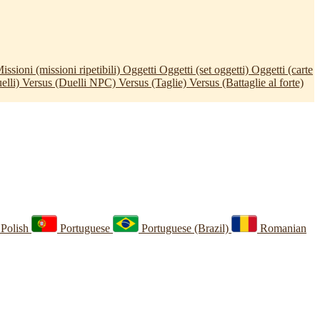
issioni (missioni ripetibili)
Oggetti
Oggetti (set oggetti)
Oggetti (carte
elli)
Versus (Duelli NPC)
Versus (Taglie)
Versus (Battaglie al forte)
Polish
Portuguese
Portuguese (Brazil)
Romanian