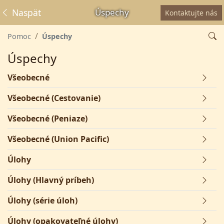
Naspäť
Úspechy
Kontaktujte nás
Pomoc
Úspechy
Úspechy
Všeobecné
Všeobecné (Cestovanie)
Všeobecné (Peniaze)
Všeobecné (Union Pacific)
Úlohy
Úlohy (Hlavný príbeh)
Úlohy (série úloh)
Úlohy (opakovateľné úlohy)