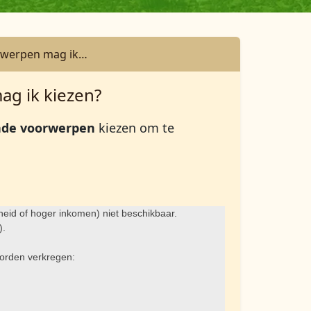
orwerpen mag ik…
ag ik kiezen?
ende voorwerpen
kiezen om te
heid of hoger inkomen) niet beschikbaar.
).
 worden verkregen: