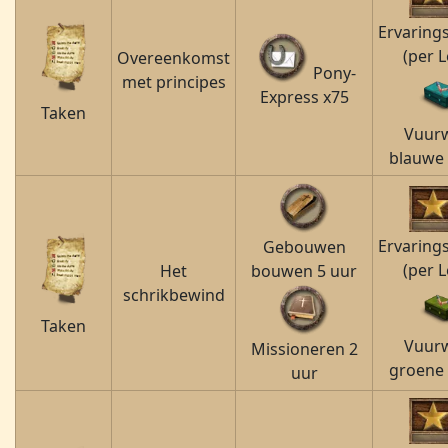
Ervaring
(per L
Overeenkomst
Pony-
met principes
Express x75
Taken
Vuur
blauwe 
Ervaring
Gebouwen
(per L
Het
bouwen 5 uur
schrikbewind
Taken
Vuur
Missioneren 2
groene 
uur