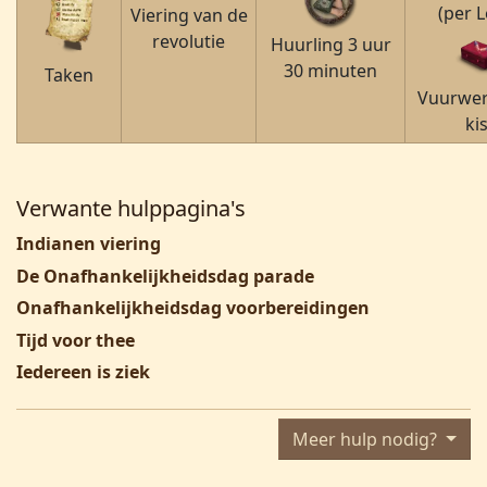
(per L
Viering van de
revolutie
Huurling 3 uur
30 minuten
Taken
Vuurwer
ki
Verwante hulppagina's
Indianen viering
De Onafhankelijkheidsdag parade
Onafhankelijkheidsdag voorbereidingen
Tijd voor thee
Iedereen is ziek
Meer hulp nodig?