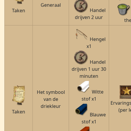
Generaal
Handel
Taken
drijven 2 uur
th
Hengel
x1
Handel
drijven 1 uur 30
minuten
Witte
Het symbool
stof x1
van de
Ervaring
driekleur
(per l
Taken
Blauwe
stof x1