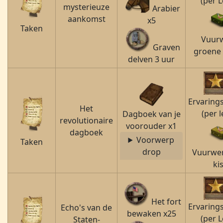
(per L
mysterieuze
Arabier
aankomst
x5
Taken
Vuur
Graven
groene 
delven 3 uur
Ervaring
Het
(per l
Dagboek van je
revolutionaire
voorouder x1
dagboek
Voorwerp
Taken
drop
Vuurwer
ki
Het fort
Ervaring
Echo's van de
bewaken x25
(per L
Staten-