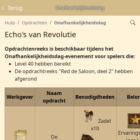
Terug
Onafhankelijkheidsdag
Hulp
Opdrachten
Onafhankelijkheidsdag
Echo's van Revolutie
Opdrachtenreeks is beschikbaar tijdens het
Onafhankelijkheidsdag-evenement voor spelers die:
Level 40 hebben bereikt
De opdrachtreeks "Red de Saloon, deel 2" hebben
afgerond
Naam
Werkgever
Benodigdheden
Belo
opdracht
Zadel
x10
Ervaring
De