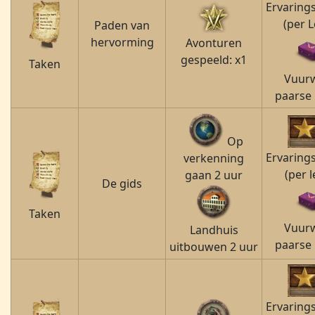
Ervaring
(per L
Paden van
hervorming
Avonturen
gespeeld: x1
Taken
Vuur
paarse 
Op
Ervaring
verkenning
(per l
gaan 2 uur
De gids
Taken
Vuur
Landhuis
paarse 
uitbouwen 2 uur
Ervaring