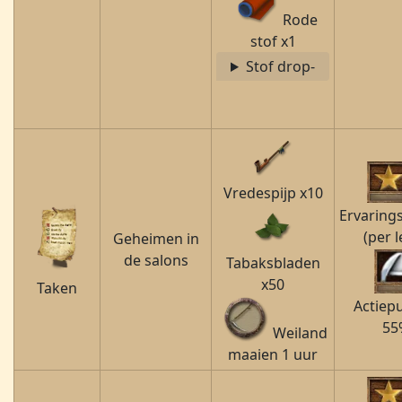
Rode
stof x1
Stof drop-
Vredespijp x10
Ervaring
(per l
Geheimen in
de salons
Tabaksbladen
x50
Taken
Actiep
55
Weiland
maaien 1 uur