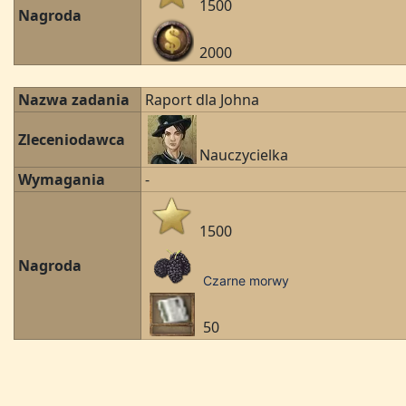
1500
Nagroda
2000
Nazwa zadania
Raport dla Johna
Zleceniodawca
Nauczycielka
Wymagania
-
1500
Nagroda
Czarne morwy
50