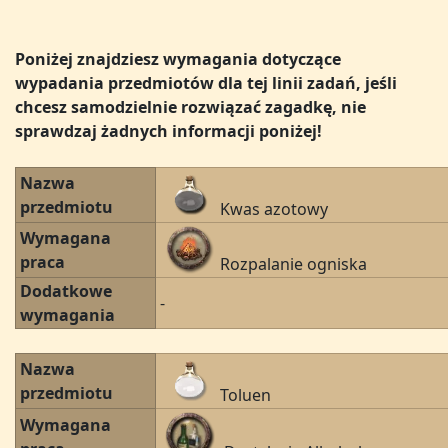
Poniżej znajdziesz wymagania dotyczące
wypadania przedmiotów dla tej linii zadań, jeśli
chcesz samodzielnie rozwiązać zagadkę, nie
sprawdzaj żadnych informacji poniżej!
Nazwa
przedmiotu
Kwas azotowy
Wymagana
praca
Rozpalanie ogniska
Dodatkowe
-
wymagania
Nazwa
przedmiotu
Toluen
Wymagana