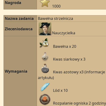
Nagroda
1000
Nazwa zadania
Bawełna strzelnicza
Zleceniodawca
Nauczycielka
Bawełna x 20
Kwas siarkowy x 3
Wymagania
Kwas azotowy x3 (informacje
artykułu)
Lód x 10
Rozpalanie ogniska 2 godziny