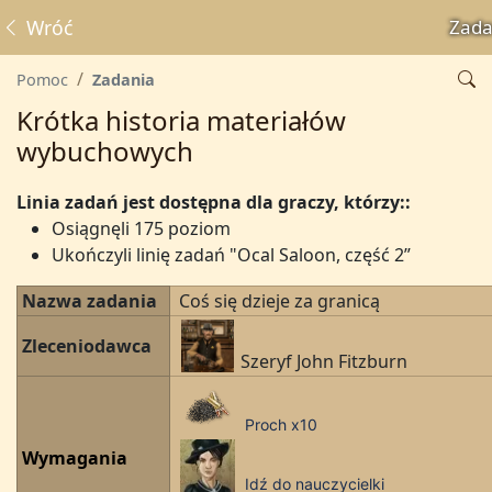
Wróć
Zada
Pomoc
Zadania
Krótka historia materiałów
wybuchowych
Linia zadań jest dostępna dla graczy, którzy:
:
Osiągnęli 175 poziom
Ukończyli linię zadań "Ocal Saloon, część 2”
Nazwa zadania
Coś się dzieje za granicą
Zleceniodawca
Szeryf John Fitzburn
Proch x10
Wymagania
Idź do nauczycielki