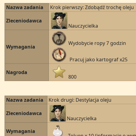
Nazwa zadania
Krok pierwszy: Zdobądź trochę oleju
Zleceniodawca
Nauczycielka
Wydobycie ropy 7 godzin
Wymagania
Pracuj jako kartograf x25
Nagroda
800
Nazwa zadania
Krok drugi: Destylacja oleju
Zleceniodawca
Nauczycielka
Wymagania
Toluen x 10 (informacje o w