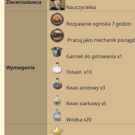
Zleceniodawca
Nauczycielka
Rozpalanie ogniska 7 godzin
Pracuj jako mechanik pociąg
Garnek do gotowania x1
Wymagania
Toluen x10
Kwas azotowy x3
Kwas siarkowy x5
Wódka x20