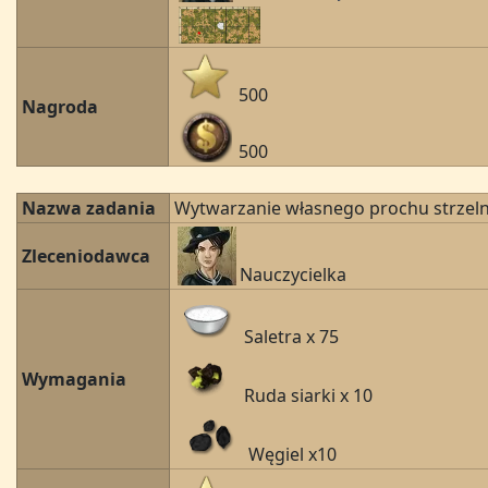
500
Nagroda
500
Nazwa zadania
Wytwarzanie własnego prochu strzel
Zleceniodawca
Nauczycielka
Saletra x 75
Wymagania
Ruda siarki x 10
Węgiel x10