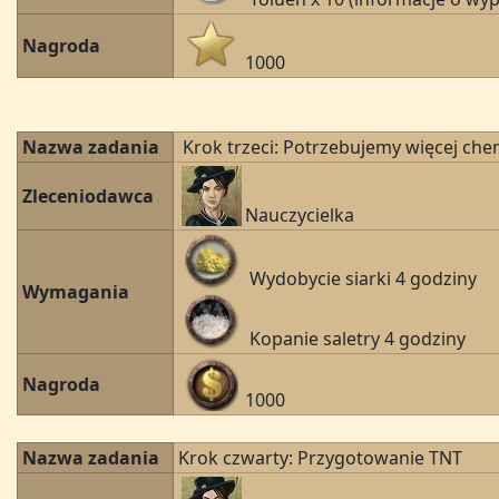
Nagroda
1000
Nazwa zadania
Krok trzeci: Potrzebujemy więcej che
Zleceniodawca
Nauczycielka
Wydobycie siarki 4 godziny
Wymagania
Kopanie saletry 4 godziny
Nagroda
1000
Nazwa zadania
Krok czwarty: Przygotowanie TNT