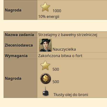
Nagroda
1000
10% energii
Nazwa zadania
Strzelajmy z bawełny strzelniczej
Zleceniodawca
Nauczycielka
Wymagania
Zakończona bitwa o fort
500
Nagroda
500
Tłusty olej do broni