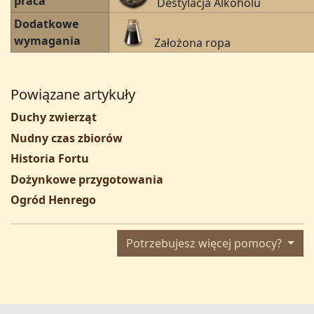
praca
Destylacja Alkoholu
Dodatkowe
wymagania
Założona ropa
Powiązane artykuły
Duchy zwierząt
Nudny czas zbiorów
Historia Fortu
Dożynkowe przygotowania
Ogród Henrego
Potrzebujesz więcej pomocy?