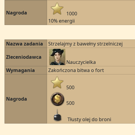
Nagroda
1000
10% energii
Nazwa zadania
Strzelajmy z bawełny strzelniczej
Zleceniodawca
Nauczycielka
Wymagania
Zakończona bitwa o fort
500
Nagroda
500
Tłusty olej do broni