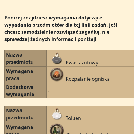
Poniżej znajdziesz wymagania dotyczące
wypadania przedmiotów dla tej linii zadań, jeśli
chcesz samodzielnie rozwiązać zagadkę, nie
sprawdzaj żadnych informacji poniżej!
Nazwa
przedmiotu
Kwas azotowy
Wymagana
praca
Rozpalanie ogniska
Dodatkowe
-
wymagania
Nazwa
przedmiotu
Toluen
Wymagana