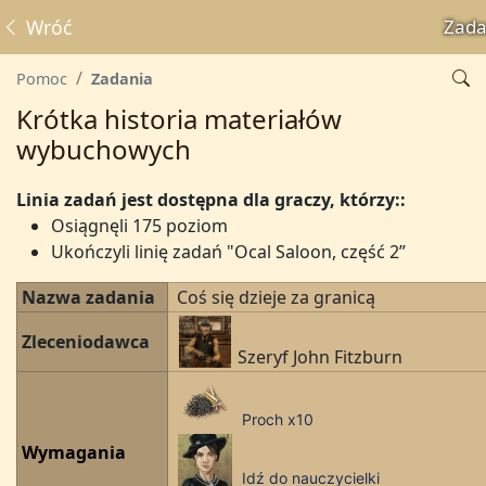
Wróć
Zada
Pomoc
Zadania
Krótka historia materiałów
wybuchowych
Linia zadań jest dostępna dla graczy, którzy:
:
Osiągnęli 175 poziom
Ukończyli linię zadań "Ocal Saloon, część 2”
Nazwa zadania
Coś się dzieje za granicą
Zleceniodawca
Szeryf John Fitzburn
Proch x10
Wymagania
Idź do nauczycielki