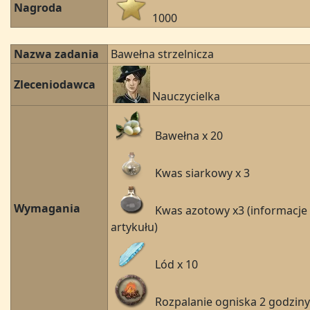
Nagroda
1000
Nazwa zadania
Bawełna strzelnicza
Zleceniodawca
Nauczycielka
Bawełna x 20
Kwas siarkowy x 3
Wymagania
Kwas azotowy x3 (informacje
artykułu)
Lód x 10
Rozpalanie ogniska 2 godziny