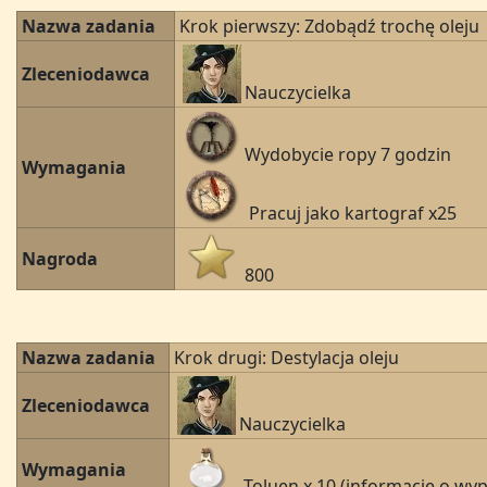
Nazwa zadania
Krok pierwszy: Zdobądź trochę oleju
Zleceniodawca
Nauczycielka
Wydobycie ropy 7 godzin
Wymagania
Pracuj jako kartograf x25
Nagroda
800
Nazwa zadania
Krok drugi: Destylacja oleju
Zleceniodawca
Nauczycielka
Wymagania
Toluen x 10 (informacje o w