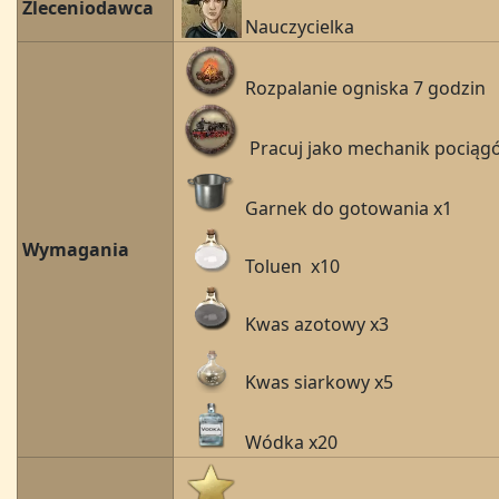
Zleceniodawca
Nauczycielka
Rozpalanie ogniska 7 godzin
Pracuj jako mechanik pociąg
Garnek do gotowania x1
Wymagania
Toluen x10
Kwas azotowy x3
Kwas siarkowy x5
Wódka x20