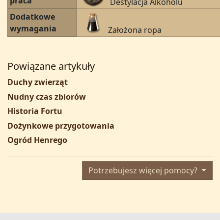
praca
Destylacja Alkoholu
Dodatkowe
wymagania
Założona ropa
Powiązane artykuły
Duchy zwierząt
Nudny czas zbiorów
Historia Fortu
Dożynkowe przygotowania
Ogród Henrego
Potrzebujesz więcej pomocy?