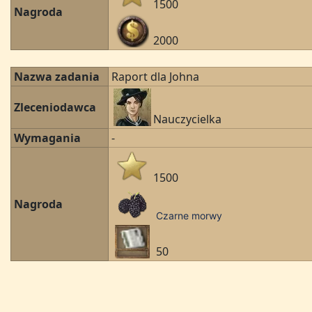
1500
Nagroda
2000
Nazwa zadania
Raport dla Johna
Zleceniodawca
Nauczycielka
Wymagania
-
1500
Nagroda
Czarne morwy
50