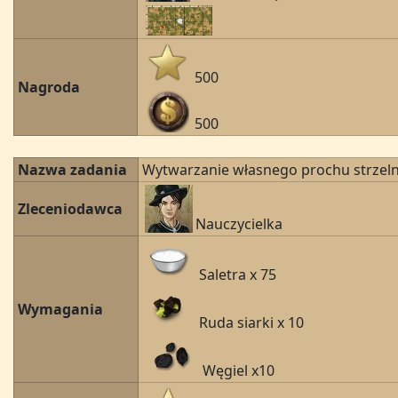
500
Nagroda
500
Nazwa zadania
Wytwarzanie własnego prochu strzel
Zleceniodawca
Nauczycielka
Saletra x 75
Wymagania
Ruda siarki x 10
Węgiel x10