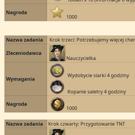
Nagroda
1000
Nazwa zadania
Krok trzeci: Potrzebujemy więcej che
Zleceniodawca
Nauczycielka
Wydobycie siarki 4 godziny
Wymagania
Kopanie saletry 4 godziny
Nagroda
1000
Nazwa zadania
Krok czwarty: Przygotowanie TNT